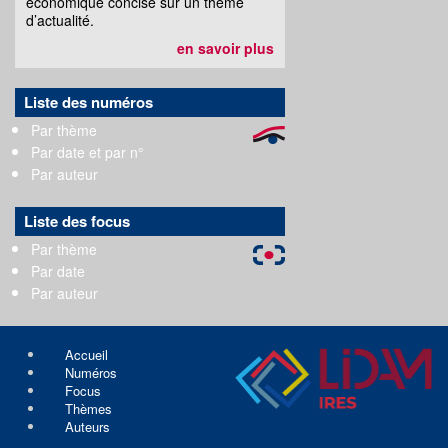
économique concise sur un thème
d’actualité.
en savoir plus
Liste des numéros
Par thème
Par date et par n°
Par auteur
Liste des focus
Par thème
Par date
Par auteur
Accueil
Numéros
Focus
Thèmes
Auteurs