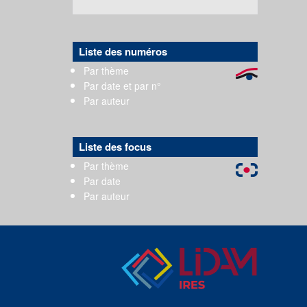
Liste des numéros
Par thème
Par date et par n°
Par auteur
Liste des focus
Par thème
Par date
Par auteur