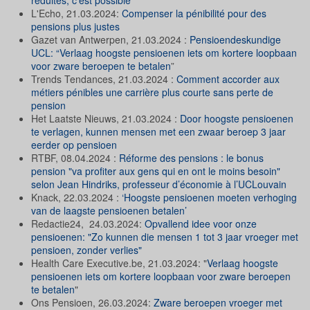
L'Echo, 21.03.2024:
Compenser la pénibilité pour des
pensions plus justes
Gazet van Antwerpen, 21.03.2024 :
Pensioendeskundige
UCL: “Verlaag hoogste pensioenen iets om kortere loopbaan
voor zware beroepen te betalen
”
Trends Tendances, 21.03.2024 :
Comment accorder aux
métiers pénibles une carrière plus courte sans perte de
pension
Het Laatste Nieuws, 21.03.2024 :
Door hoogste pensioenen
te verlagen, kunnen mensen met een zwaar beroep 3 jaar
eerder op pensioen
RTBF, 08.04.2024 :
Réforme des pensions : le bonus
pension "va profiter aux gens qui en ont le moins besoin"
selon Jean Hindriks, professeur d’économie à l’UCLouvain
Knack, 22.03.2024 :
‘Hoogste pensioenen moeten verhoging
van de laagste pensioenen betalen’
Redactie24, 24.03.2024:
Opvallend idee voor onze
pensioenen: "Zo kunnen die mensen 1 tot 3 jaar vroeger met
pensioen, zonder verlies"
Health Care Executive.be, 21.03.2024: "
Verlaag hoogste
pensioenen iets om kortere loopbaan voor zware beroepen
te betalen
"
Ons Pensioen, 26.03.2024:
Zware beroepen vroeger met