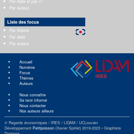
Par date et par n°
Par auteur
Liste des focus
Par thème
Par date
Par auteur
Accueil
Numéros
Focus
Thèmes
Auteurs
Nous connaître
Se tenir informé
Nous contacter
Nos auteurs ailleurs
© Regards économiques / IRES / LIDAM / UCLouvain
Développement
Petitpoisson
(Xavier Spirlet) 2019-2023 • Graphiste
Dominos