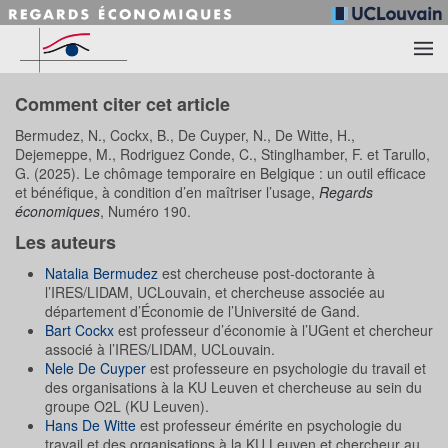
Accéder au contenu principal
Comment citer cet article
Bermudez, N., Cockx, B., De Cuyper, N., De Witte, H.,
Dejemeppe, M., Rodriguez Conde, C., Stinglhamber, F. et Tarullo,
G. (2025). Le chômage temporaire en Belgique : un outil efficace
et bénéfique, à condition d’en maîtriser l’usage,
Regards
économiques
, Numéro 190.
Les auteurs
Natalia Bermudez
est chercheuse post-doctorante à
l’IRES/LIDAM, UCLouvain, et chercheuse associée au
département d’Économie de l’Université de Gand.
Bart Cockx
est professeur d’économie à l’UGent et chercheur
associé à l’IRES/LIDAM, UCLouvain.
Nele De Cuyper
est professeure en psychologie du travail et
des organisations à la KU Leuven et chercheuse au sein du
groupe O2L (KU Leuven).
Hans De Witte
est professeur émérite en psychologie du
travail et des organisations à la KU Leuven et chercheur au