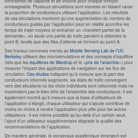
contraintes de capacité et de volume pour chaque tronçon
envisageable. Plusieurs simulations sont menées en faisant varier
la proportion de conducteurs utilisant l’application. Les résultats
de ces simulations montrent qu’une augmentation du nombre de
conducteurs guidés par l’application peut en réalité accroître les
temps de trajet moyens et entraîner un «transfert partiel de la
demande», où seule une partie du trafic parvient à atteindre le
point B, tandis que des files d’attente se forment au point A.
Des travaux connexes menés au
Mobile Sensing Lab de l’UC
Berkeley
utilisent des microsimulations et des concepts d’équilibre
(tels que les
équilibres de Wardrop
et le «
prix de l’anarchie
») pour
mesurer l’impact des applications de navigation sur les flux de
circulation.
Ces études
indiquent qu’à mesure que la part des
conducteurs informés augmente, les états de trafic convergent
vers des situations où les choix individuels sont rationnels mais ne
maximisent pas le bien-être de l’ensemble des conducteurs. Il est
également montré qu’à mesure que la base d’utilisateurs de
l’application s’élargit, chaque utilisateur qui s’ajoute contribue de
moins en moins à rendre l’application plus utile pour les autres
utilisateurs ; il est même possible qu’au-delà d’un certain seuil,
l’ajout d’un utilisateur supplémentaire dégrade la qualité des
recommandations de l’application.
De manière générale, le consensus académique émergent est