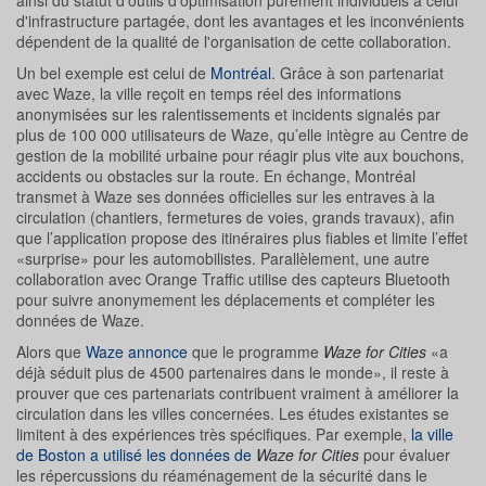
ainsi du statut d'outils d'optimisation purement individuels à celui
d'infrastructure partagée, dont les avantages et les inconvénients
dépendent de la qualité de l'organisation de cette collaboration.
Un bel exemple est celui de
Montréal
. Grâce à son partenariat
avec Waze, la ville reçoit en temps réel des informations
anonymisées sur les ralentissements et incidents signalés par
plus de 100 000 utilisateurs de Waze, qu’elle intègre au Centre de
gestion de la mobilité urbaine pour réagir plus vite aux bouchons,
accidents ou obstacles sur la route. En échange, Montréal
transmet à Waze ses données officielles sur les entraves à la
circulation (chantiers, fermetures de voies, grands travaux), afin
que l’application propose des itinéraires plus fiables et limite l’effet
«surprise» pour les automobilistes. Parallèlement, une autre
collaboration avec Orange Traffic utilise des capteurs Bluetooth
pour suivre anonymement les déplacements et compléter les
données de Waze.
Alors que
Waze annonce
que le programme
Waze for Cities
«a
déjà séduit plus de 4500 partenaires dans le monde», il reste à
prouver que ces partenariats contribuent vraiment à améliorer la
circulation dans les villes concernées. Les études existantes se
limitent à des expériences très spécifiques. Par exemple,
la ville
de Boston a utilisé les données de
Waze for Cities
pour évaluer
les répercussions du réaménagement de la sécurité dans le