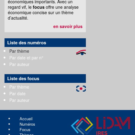
économiques importants. Avec un
regard vif, le
focus
offre une analyse
économique concise sur un thème
d’actualité.
en savoir plus
Liste des numéros
Par thème
Par date et par n°
Par auteur
Liste des focus
Par thème
Par date
Par auteur
Accueil
Numéros
Focus
Thèmes