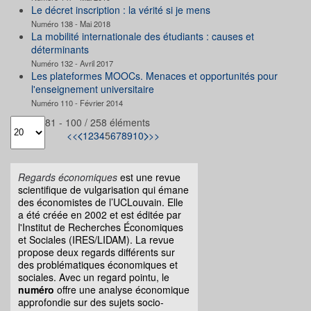
Le décret inscription : la vérité si je mens
Numéro 138 - Mai 2018
La mobilité internationale des étudiants : causes et
déterminants
Numéro 132 - Avril 2017
Les plateformes MOOCs. Menaces et opportunités pour
l'enseignement universitaire
Numéro 110 - Février 2014
81 - 100 / 258 éléments
<<
1
2
3
4
5
6
7
8
9
10
>>
Regards économiques
est une revue
scientifique de vulgarisation qui émane
des économistes de l’UCLouvain. Elle
a été créée en 2002 et est éditée par
l'Institut de Recherches Économiques
et Sociales (IRES/LIDAM). La revue
propose deux regards différents sur
des problématiques économiques et
sociales. Avec un regard pointu, le
numéro
offre une analyse économique
approfondie sur des sujets socio-