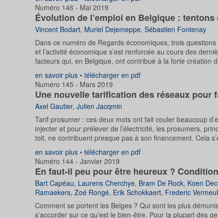
Numéro 146 - Mai 2019
Évolution de l’emploi en Belgique : tentons d
Vincent Bodart
,
Muriel Dejemeppe
,
Sébastien Fontenay
Dans ce numéro de Regards économiques, trois questions son
et l’activité économique s’est renforcée au cours des dern
facteurs qui, en Belgique, ont contribué à la forte créati
en savoir plus
•
télécharger en pdf
Numéro 145 - Mars 2019
Une nouvelle tarification des réseaux pour f
Axel Gautier
,
Julien Jacqmin
Tarif prosumer : ces deux mots ont fait couler beaucoup d’enc
injecter et pour prélever de l’électricité, les prosumers, pr
toit, ne contribuent presque pas à son financement. Cela s’e
en savoir plus
•
télécharger en pdf
Numéro 144 - Janvier 2019
En faut-il peu pour être heureux ? Condition
Bart Capéau
,
Laurens Cherchye
,
Bram De Rock
,
Koen Dec
Ramaekers
,
Zoé Rongé
,
Erik Schokkaert
,
Frederic Vermeu
Comment se portent les Belges ? Qui sont les plus démunis 
s’accorder sur ce qu’est le bien-être. Pour la plupart des g