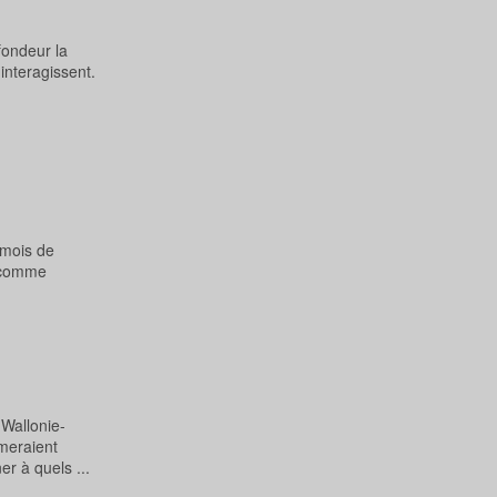
fondeur la
interagissent.
 mois de
e comme
Wallonie-
imeraient
er à quels ...