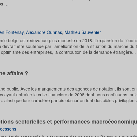
mps …
en Fontenay
,
Alexandre Ounnas
,
Mathieu Sauvenier
omie belge est redevenue plus modeste en 2018. L’expansion de l’éco
devrait être soutenue par l’amélioration de la situation du marché du t
ptimisme des entreprises, la contribution de la demande étrangère...
e affaire ?
and public. Avec les manquements des agences de notation, ils sont en 
s ayant entrainé la crise financière de 2008 dont nous continuons, auj
ainsi que leur caractère parfois obscur en font des cibles privilégiées.
actions sectorielles et performances macroéconomiq
neessens