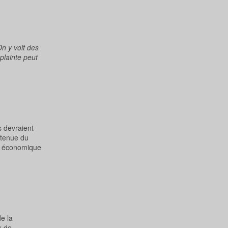
n y voit des
plainte peut
s devraient
 tenue du
té économique
e la
s de