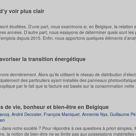
’y voir plus clair
t étudiées. D’une part, nous examinons si, en Belgique, la relation e
ières années. D’autre part, nous essayons de déterminer quels sont les 
on d’emplois depuis 2015. Enfin, nous apportons quelques éléments d’ana
avoriser la transition énergétique
re dernièrement. Alors qu’ils utilisent le réseau de distribution d’élect
incipalement des particuliers ayant installés des panneaux photovoltaïque
xplique par le fait que la facture est basée sur la consommation nette .
s de vie, bonheur et bien-être en Belgique
ancq
,
André Decoster
,
François Maniquet
,
Annemie Nys
,
Guillaume Pér
len
dans notre société ? Pour répondre à ces questions à priori simples, i
ens, la notion de bien-être ne se limite pas aux possessions matérielles