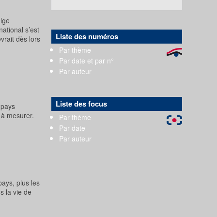
elge
ational s’est
Liste des numéros
rait dès lors
Par thème
Par date et par n°
Par auteur
Liste des focus
 pays
 à mesurer.
Par thème
Par date
Par auteur
ays, plus les
s la vie de