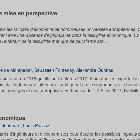
e mise en perspective
ans les facultés d’économie de nombreuses universités européennes. O
èrent être une absence de pluralisme dans la discipline économique. La 
l’intérieur de la discipline manque de pluralisme car …
te de Montpellier
,
Sébastien Fontenay
,
Alexandre Ounnas
soutenue en 2018 qu’elle ne l’a été en 2017. Alors que les exportation
ale, la demande intérieure serait quant à elle soutenue par la bonne
ce des ménages et des entreprises. En hausse de 1,7 % en 2017, l’activi
économique
é Jeanmart
,
Louis Possoz
ds d’ingénieurs et d’économistes pour étudier les possibles impacts d
 transition peut être définie comme la transformation des modes actuel