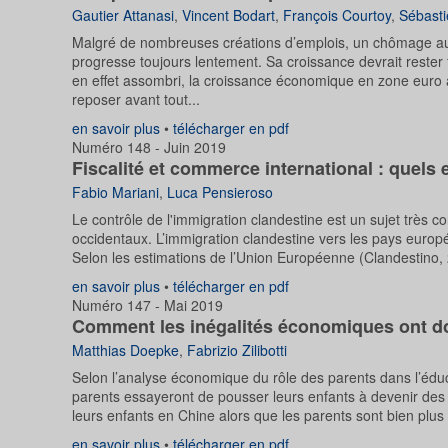
Gautier Attanasi
,
Vincent Bodart
,
François Courtoy
,
Sébasti
Malgré de nombreuses créations d’emplois, un chômage au p
progresse toujours lentement. Sa croissance devrait rester f
en effet assombri, la croissance économique en zone euro a
reposer avant tout...
en savoir plus
•
télécharger en pdf
Numéro 148 - Juin 2019
Fiscalité et commerce international : quels 
Fabio Mariani
,
Luca Pensieroso
Le contrôle de l'immigration clandestine est un sujet très
occidentaux. L’immigration clandestine vers les pays europ
Selon les estimations de l’Union Européenne (Clandestino, 20
en savoir plus
•
télécharger en pdf
Numéro 147 - Mai 2019
Comment les inégalités économiques ont do
Matthias Doepke
,
Fabrizio Zilibotti
Selon l’analyse économique du rôle des parents dans l’éduc
parents essayeront de pousser leurs enfants à devenir des 
leurs enfants en Chine alors que les parents sont bien plus
en savoir plus
•
télécharger en pdf