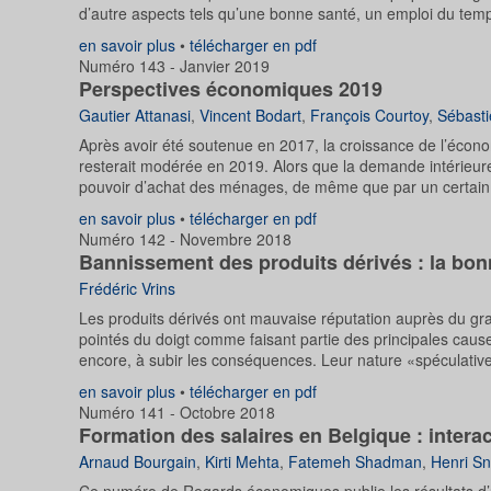
d’autre aspects tels qu’une bonne santé, un emploi du te
en savoir plus
•
télécharger en pdf
Numéro 143 - Janvier 2019
Perspectives économiques 2019
Gautier Attanasi
,
Vincent Bodart
,
François Courtoy
,
Sébasti
Après avoir été soutenue en 2017, la croissance de l’écon
resterait modérée en 2019. Alors que la demande intérieure 
pouvoir d’achat des ménages, de même que par un certain o
en savoir plus
•
télécharger en pdf
Numéro 142 - Novembre 2018
Bannissement des produits dérivés : la bonn
Frédéric Vrins
Les produits dérivés ont mauvaise réputation auprès du gr
pointés du doigt comme faisant partie des principales cause
encore, à subir les conséquences. Leur nature «spéculative» 
en savoir plus
•
télécharger en pdf
Numéro 141 - Octobre 2018
Formation des salaires en Belgique : inter
Arnaud Bourgain
,
Kirti Mehta
,
Fatemeh Shadman
,
Henri S