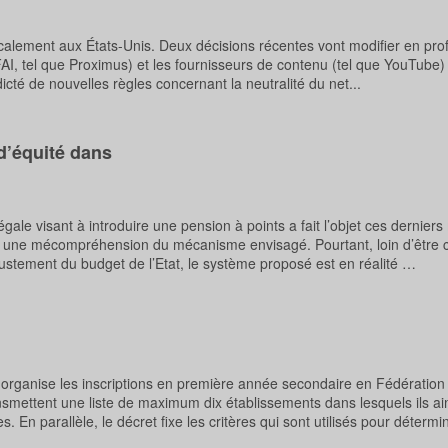
icalement aux États-Unis. Deux décisions récentes vont modifier en pro
FAI, tel que Proximus) et les fournisseurs de contenu (tel que YouTube) 
cté de nouvelles règles concernant la neutralité du net...
 d’équité dans
ale visant à introduire une pension à points a fait l’objet ces derniers
ur une mécompréhension du mécanisme envisagé. Pourtant, loin d’êtr
ajustement du budget de l’Etat, le système proposé est en réalité …
rganise les inscriptions en première année secondaire en Fédération 
ransmettent une liste de maximum dix établissements dans lesquels ils a
. En parallèle, le décret fixe les critères qui sont utilisés pour détermin