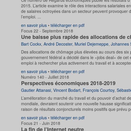
Ce numéro de Regards économiques publie les résultats d’u
2015. L’article examine le rôle des interactions salariales e
de salaires octroyées dans un secteur peuvent provoquer d
l’emploi. ...
en savoir plus
•
télécharger en pdf
Focus 22 - Septembre 2018
Une baisse plus rapide des allocations de
Bart Cockx
,
André Decoster
,
Muriel Dejemeppe
,
Johannes 
Des allocations de chômage plus élevées au cours des six p
gouvernement fédéral a décidé dans le «jobs deal» de cet
emploi à rechercher plus activement du travail et à accepte
en savoir plus
•
télécharger en pdf
Numéro 140 - Juillet 2018
Perspectives économiques 2018-2019
Gautier Attanasi
,
Vincent Bodart
,
François Courtoy
,
Sébasti
L’amélioration du marché du travail et du pouvoir d’achat d
mondiale, devraient soutenir une nouvelle hausse significat
raison de résultats conjoncturels moins positifs que prévu p
en savoir plus
•
télécharger en pdf
Focus 21 - Juin 2018
La fin de l’Internet neutre