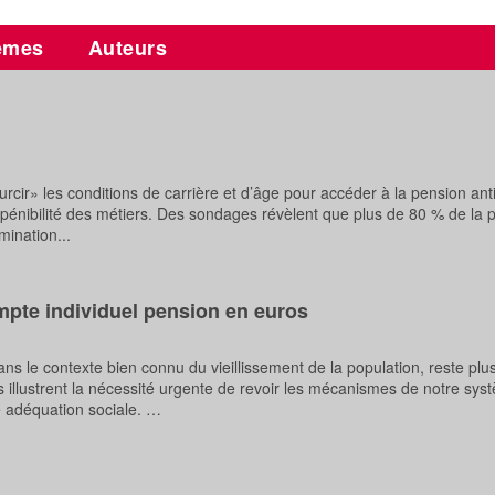
èmes
Auteurs
rcir» les conditions de carrière et d’âge pour accéder à la pension ant
a pénibilité des métiers. Des sondages révèlent que plus de 80 % de la 
mination...
ompte individuel pension en euros
ns le contexte bien connu du vieillissement de la population, reste plu
s illustrent la nécessité urgente de revoir les mécanismes de notre sy
e adéquation sociale. …