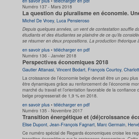
en savoir plus
•
télécharger en pdf
Numéro 137 - Mars 2018
La question du pluralisme en économie. Un
Michel De Vroey
,
Luca Pensieroso
Depuis quelques années, un vent de contestation souffle d
étudiants et des étudiantes se plaindre de ce qu’ils consid
se résumer en deux propositions. La production théorique à 
en savoir plus
•
télécharger en pdf
Numéro 136 - Janvier 2018
Perspectives économiques 2018
Gautier Attanasi
,
Vincent Bodart
,
François Courtoy
,
Charlot
La croissance de l’économie belge devrait être un peu plus 
être dynamiques grâce au renforcement de l’économie mondi
marché du travail et l’orientation favorable de la confian
belge progresserait de 1,9 % en 2018.
en savoir plus
•
télécharger en pdf
Numéro 135 - Novembre 2017
Transition énergétique et (dé)croissance 
Elise Dupont
,
Jean-François Fagnart
,
Marc Germain
,
Herv
Ce numéro spécial de Regards économiques croise les regar
transition énergétique sur la croissance économique. Cette