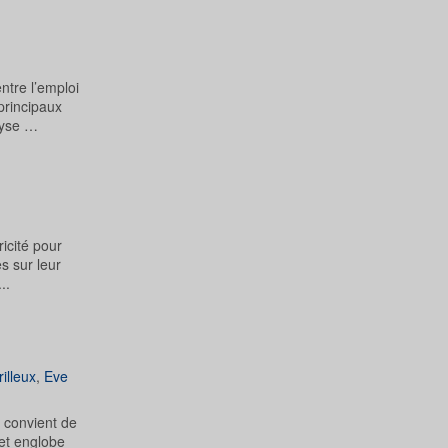
ntre l’emploi
principaux
lyse …
ricité pour
s sur leur
..
illeux
,
Eve
l convient de
 et englobe