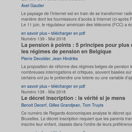
Axel Gautier
Le paysage de l’Internet est en train de se transformer rad
manière dont les fournisseurs d’accès à Internet (ci-après 
Le 11 juin, le régulateur américain des télécoms (FCC) a édi
en savoir plus
•
télécharger en pdf
Numéro 139 - Mai 2018
La pension à points : 5 principes pour plus
les régimes de pension en Belgique
Pierre Devolder
,
Jean Hindriks
La proposition de réforme des régimes belges de pension lég
nombreuses interrogations et critiques, souvent basées s
certains ont pu le prétendre une loterie ou une variable d’
en savoir plus
•
télécharger en pdf
Numéro 138 - Mai 2018
Le décret inscription : la vérité si je mens
Benoit Decerf
,
Gilles Grandjean
,
Tom Truyts
Ce numéro de Regards économiques analyse le décret qui o
Bruxelles. Le décret inscription requiert que les parents t
inscrire leur enfant, classés dans l’ordre de leurs préférences