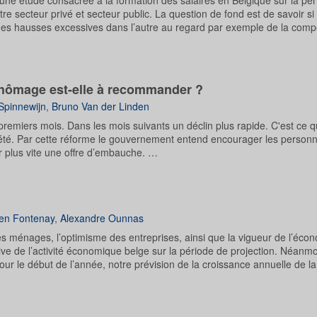
ne étude consacrée à la formation des salaires en Belgique sur la pé
ntre secteur privé et secteur public. La question de fond est de savoir 
es hausses excessives dans l’autre au regard par exemple de la compét
 chômage est-elle à recommander ?
Spinnewijn
,
Bruno Van der Linden
remiers mois. Dans les mois suivants un déclin plus rapide. C'est ce q
 été. Par cette réforme le gouvernement entend encourager les person
r plus vite une offre d’embauche. …
en Fontenay
,
Alexandre Ounnas
es ménages, l’optimisme des entreprises, ainsi que la vigueur de l’éco
ive de l’activité économique belge sur la période de projection. Néanmo
our le début de l’année, notre prévision de la croissance annuelle de la