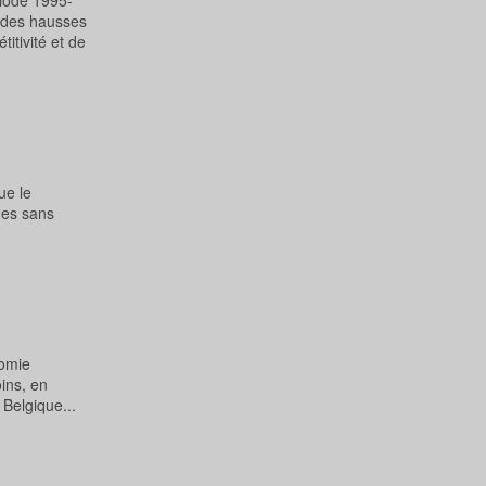
riode 1995-
si des hausses
itivité et de
ue le
nes sans
nomie
ins, en
 Belgique...