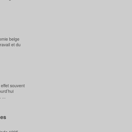
nomie belge
ravail et du
effet souvent
ourd’hui
 ...
ues