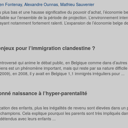
en Fontenay
,
Alexandre Ounnas
,
Mathieu Sauvenier
lus bas et une hausse significative du pouvoir d’achat, l’économie b
aible sur l’ensemble de la période de projection. L’environnement intern
yant notamment fortement ralenti. L’expansion de l’économie belge dev
enjeux pour l’immigration clandestine ?
 controversé qui anime le débat public, en Belgique comme dans d’autres
éens est un phénomène important, mais qui reste par sa nature difficile
09), en 2008, il y avait en Belgique 1,1 immigrés irréguliers pour ...
nné naissance à l’hyper-parentalité
ation des enfants, plus les inégalités de revenu sont élevées dans un p
champions. Cela explique pourquoi les parents sont très impliqués dan
 détendus avec leurs enfants ...