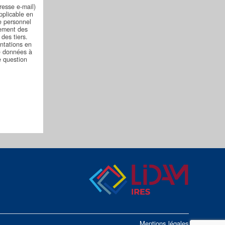
resse e-mail)
pplicable en
re personnel
tement des
des tiers.
ntations en
de données à
e question
Mentions légales