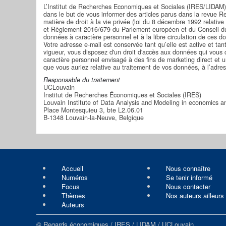
L’Institut de Recherches Economiques et Sociales (IRES/LIDAM) 
dans le but de vous informer des articles parus dans la revue 
matière de droit à la vie privée (loi du 8 décembre 1992 relative
et Règlement 2016/679 du Parlement européen et du Conseil du 2
données à caractère personnel et à la libre circulation de ces do
Votre adresse e-mail est conservée tant qu’elle est active et 
vigueur, vous disposez d'un droit d'accès aux données qui vous c
caractère personnel envisagé à des fins de marketing direct et u
que vous auriez relative au traitement de vos données, à l’adre
Responsable du traitement
UCLouvain
Institut de Recherches Économiques et Sociales (IRES)
Louvain Institute of Data Analysis and Modeling in economics an
Place Montesquieu 3, bte L2.06.01
B-1348 Louvain-la-Neuve, Belgique
Accueil
Nous connaître
Numéros
Se tenir informé
Focus
Nous contacter
Thèmes
Nos auteurs ailleurs
Auteurs
© Regards économiques / IRES / LIDAM / UCLouvain