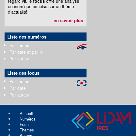
regard vif, le
focus
offre une analyse
économique concise sur un thème
d’actualité.
en savoir plus
Liste des numéros
Par thème
Par date et par n°
Par auteur
Liste des focus
Par thème
Par date
Par auteur
Accueil
Numéros
Focus
Thèmes
Auteurs