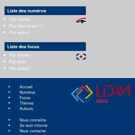
Liste des numéros
Par thème
Par date et par n°
Par auteur
Liste des focus
Par thème
Par date
Par auteur
Accueil
Numéros
Focus
Thèmes
Auteurs
Nous connaître
Se tenir informé
Nous contacter