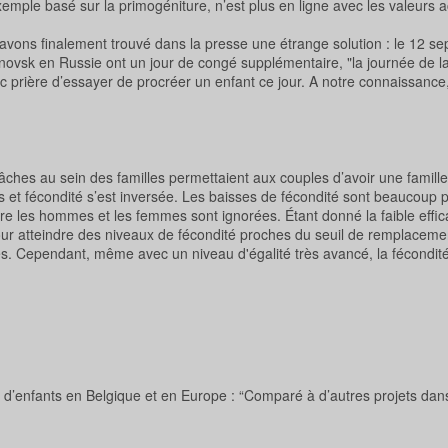
exemple basé sur la primogéniture, n’est plus en ligne avec les valeurs a
s avons finalement trouvé dans la presse une étrange solution : le 12 s
novsk en Russie ont un jour de congé supplémentaire, "la journée de l
c prière d’essayer de procréer un enfant ce jour. A notre connaissance, 
 tâches au sein des familles permettaient aux couples d’avoir une famill
s et fécondité s’est inversée. Les baisses de fécondité sont beaucoup p
tre les hommes et les femmes sont ignorées. Étant donné la faible effic
pour atteindre des niveaux de fécondité proches du seuil de remplacemen
exes. Cependant, même avec un niveau d'égalité très avancé, la fécondité
s d’enfants en Belgique et en Europe : “Comparé à d’autres projets dans 