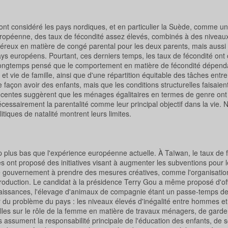
 ont considéré les pays nordiques, et en particulier la Suède, comme un
ropéenne, des taux de fécondité assez élevés, combinés à des niveau
énéreux en matière de congé parental pour les deux parents, mais aussi
ays européens. Pourtant, ces derniers temps, les taux de fécondité ont
 longtemps pensé que le comportement en matière de fécondité dépenda
 et vie de famille, ainsi que d'une répartition équitable des tâches ent
açon avoir des enfants, mais que les conditions structurelles faisaient
récentes suggèrent que les ménages égalitaires en termes de genre ont
écessairement la parentalité comme leur principal objectif dans la vie. 
iques de natalité montrent leurs limites.
plus bas que l'expérience européenne actuelle. À Taïwan, le taux de f
s ont proposé des initiatives visant à augmenter les subventions pour l
le gouvernement à prendre des mesures créatives, comme l'organisatio
eproduction. Le candidat à la présidence Terry Gou a même proposé d'off
aissances, l'élevage d'animaux de compagnie étant un passe-temps de
r du problème du pays : les niveaux élevés d'inégalité entre hommes e
lles sur le rôle de la femme en matière de travaux ménagers, de garde 
assument la responsabilité principale de l'éducation des enfants, de so