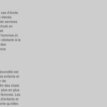
 cas d’école.
x élevés
 de services
 chuté en
it
re hommes et
 obstacle à la
 des
Nous
écondité est
es enfants et
n de
rir des chats
 plus en plus
t femmes. Les
d'enfants et
rte qu'elles