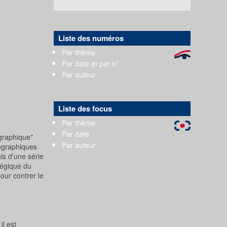
Liste des numéros
Par thème
Par date et par n°
Par auteur
Liste des focus
Par thème
Par date
graphique"
Par auteur
mographiques
ais d'une série
atégique du
our contrer le
l est