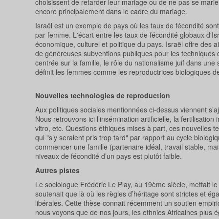
choisissent de retarder leur mariage ou de ne pas se marier 
encore principalement dans le cadre du mariage.
Israël est un exemple de pays où les taux de fécondité sont
par femme. L'écart entre les taux de fécondité globaux d'Is
économique, culturel et politique du pays. Israël offre des ai
de généreuses subventions publiques pour les techniques d
centrée sur la famille, le rôle du nationalisme juif dans une
définit les femmes comme les reproductrices biologiques de
Nouvelles technologies de reproduction
Aux politiques sociales mentionnées ci-dessus viennent s’aj
Nous retrouvons ici l’insémination artificielle, la fertilisatio
vitro, etc. Questions éthiques mises à part, ces nouvelles t
qui "s’y seraient pris trop tard" par rapport au cycle bio
commencer une famille (partenaire idéal, travail stable, ma
niveaux de fécondité d’un pays est plutôt faible.
Autres pistes
Le sociologue Frédéric Le Play, au 19ème siècle, mettait l
soutenait que là où les règles d’héritage sont strictes et éga
libérales. Cette thèse connait récemment un soutien empir
nous voyons que de nos jours, les ethnies Africaines plus ég