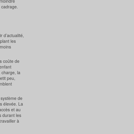
 moindre
e cadrage.
 d’actualité,
plant les
 moins
ts coûte de
 enfant
 charge, la
tit peu,
emblent
r système de
us élevée. La
’accès et au
s durant les
ravailler à