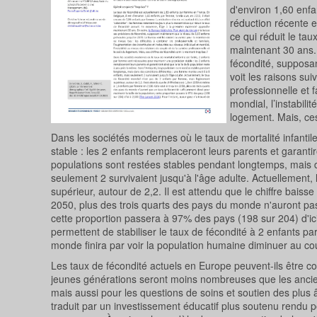
d'environ 1,60 enfa
réduction récente es
ce qui réduit le ta
maintenant 30 ans. 
fécondité, supposa
voit les raisons sui
professionnelle et f
mondial, l’instabili
logement. Mais, ces
Dans les sociétés modernes où le taux de mortalité infantil
stable : les 2 enfants remplaceront leurs parents et garantir
populations sont restées stables pendant longtemps, mais d
seulement 2 survivaient jusqu'à l'âge adulte. Actuellement
supérieur, autour de 2,2. Il est attendu que le chiffre bai
2050, plus des trois quarts des pays du monde n'auront pas 
cette proportion passera à 97% des pays (198 sur 204) d'ici
permettent de stabiliser le taux de fécondité à 2 enfants 
monde finira par voir la population humaine diminuer au co
Les taux de fécondité actuels en Europe peuvent-ils être co
jeunes générations seront moins nombreuses que les ancien
mais aussi pour les questions de soins et soutien des plu
traduit par un investissement éducatif plus soutenu rendu