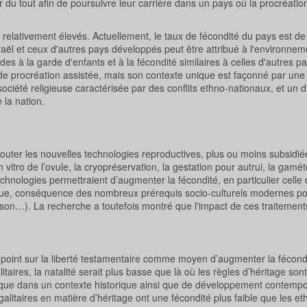
du tout afin de poursuivre leur carrière dans un pays où la procréation
 relativement élevés. Actuellement, le taux de fécondité du pays est de
raël et ceux d'autres pays développés peut être attribué à l'environnem
des à la garde d'enfants et à la fécondité similaires à celles d'autres p
e procréation assistée, mais son contexte unique est façonné par une 
 société religieuse caractérisée par des conflits ethno-nationaux, et un d
 la nation.
outer les nouvelles technologies reproductives, plus ou moins subsidiée
n in vitro de l’ovule, la cryopréservation, la gestation pour autrui, la gam
echnologies permettraient d’augmenter la fécondité, en particulier celle
logique, conséquence des nombreux prérequis socio-culturels modernes p
ison…). La recherche a toutefois montré que l'impact de ces traitement
e point sur la liberté testamentaire comme moyen d’augmenter la fécond
litaires, la natalité serait plus basse que là où les règles d’héritage son
ique dans un contexte historique ainsi que de développement contempor
alitaires en matière d’héritage ont une fécondité plus faible que les et