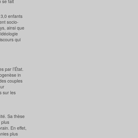
 se fait
 3,0 enfants
ent socio-
ays, ainsi que
idéologie
iscours qui
s par l’État.
étogenèse in
 des couples
our
s sur les
ité. Sa thèse
t plus
ain. En effet,
hnies plus