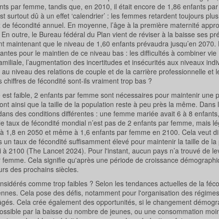
nts par femme, tandis que, en 2010, il était encore de 1,86 enfants pa
t surtout dû à un effet ‘calendrier’ : les femmes retardent toujours plus
ux de fécondité annuel. En moyenne, l’âge à la première maternité appr
En outre, le Bureau fédéral du Plan vient de réviser à la baisse ses pr
nt maintenant que le niveau de 1,60 enfants prévaudra jusqu’en 2070.
vantes pour le maintien de ce niveau bas : les difficultés à combiner vie
amiliale, l’augmentation des incertitudes et insécurités aux niveaux indi
té au niveau des relations de couple et de la carrière professionnelle et 
 chiffres de fécondité sont-ils vraiment trop bas ?
e est faible, 2 enfants par femme sont nécessaires pour maintenir une 
ont ainsi que la taille de la population reste à peu près la même. Dans l'
ans des conditions différentes : une femme mariée avait 6 à 8 enfants
, le taux de fécondité mondial n’est pas de 2 enfants par femme, mais 
sse à 1,8 en 2050 et même à 1,6 enfants par femme en 2100. Cela veut d
un taux de fécondité suffisamment élevé pour maintenir la taille de la 
 à 2100 (The Lancet 2024). Pour l'instant, aucun pays n’a trouvé de lev
par femme. Cela signifie qu'après une période de croissance démographi
urs des prochains siècles.
nsidérés comme trop faibles ? Selon les tendances actuelles de la féco
nes. Cela pose des défis, notamment pour l'organisation des régimes 
s âgés. Cela crée également des opportunités, si le changement démog
 possible par la baisse du nombre de jeunes, ou une consommation moi