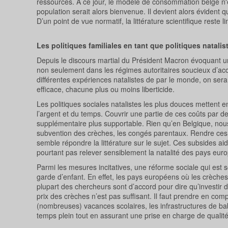
ressources. À ce jour, le modèle de consommation belge n'e
population serait alors bienvenue. Il devient alors évident
D’un point de vue normatif, la littérature scientifique reste 
Les politiques familiales en tant que politiques natalis
Depuis le discours martial du Président Macron évoquant un
non seulement dans les régimes autoritaires soucieux d’accr
différentes expériences natalistes de par le monde, on ser
efficace, chacune plus ou moins liberticide.
Les politiques sociales natalistes les plus douces mettent e
l’argent et du temps. Couvrir une partie de ces coûts par de
supplémentaire plus supportable. Rien qu’en Belgique, nous 
subvention des crèches, les congés parentaux. Rendre ces s
semble répondre la littérature sur le sujet. Ces subsides ai
pourtant pas relever sensiblement la natalité des pays eur
Parmi les mesures incitatives, une réforme sociale qui est 
garde d’enfant. En effet, les pays européens où les crèches
plupart des chercheurs sont d’accord pour dire qu’investir d
prix des crèches n’est pas suffisant. Il faut prendre en com
(nombreuses) vacances scolaires, les infrastructures de baby
temps plein tout en assurant une prise en charge de qualité