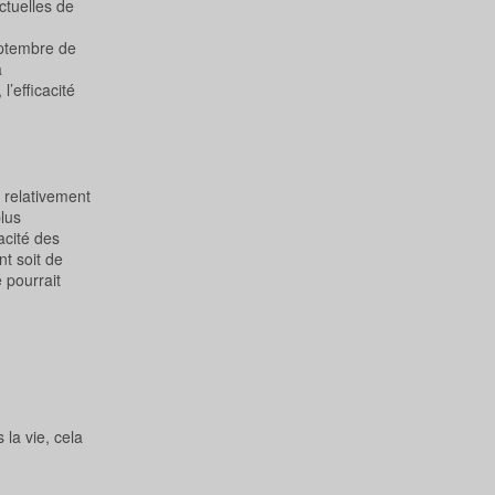
ctuelles de
eptembre de
a
l’efficacité
e relativement
lus
acité des
t soit de
 pourrait
la vie, cela