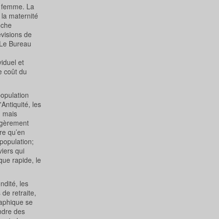
r femme. La
 la maternité
oche
évisions de
 Le Bureau
viduel et
le coût du
population
Antiquité, les
, mais
légèrement
ire qu’en
population;
iers qui
que rapide, le
ndité, les
de retraite,
raphique se
ndre des