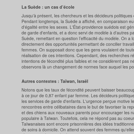
La Suède : un cas d’école
Jusqu'à présent, les chercheurs et les décideurs politiques
Pendant longtemps, la Suède a affiché, en comparaison eu
d'égalité entre les sexes. L'État-providence suédois est g
de garde d'enfants, et a donc servi de modèle à d'autres p
Suède, remettant en question l’efficacité du modèle. On a
directement des opportunités permettant de concilier travail
femmes. On supposait donc que les gens voulaient de toute f
réalisation de ces intentions. Cependant, des recherches 
intentions de fécondité plus faibles et ne considèrent pas n
observons là un changement de normes face auquel les polit
Autres contextes : Taïwan, Israël
Notons que les taux de fécondité peuvent baisser beaucoup 
à ce jour de 0,87 enfant par femme. Les décideurs politique
les services de garde d'enfants. L'urgence perçue motive 
rencontres entre célibataires dans le but de favoriser la r
et des chiens aux nouveaux parents pour encourager les n
populaire à Taïwan. Toutefois, cela ne répond pas au coeu
Taïwanaises sont encore prisonnières des idées traditionne
de soins à domicile. On attend souvent des femmes qu'elles 