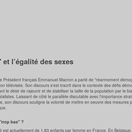
t l’égalité des sexes
, le Président français Emmanuel Macron a parlé de "réarmement démo
tion télévisée. Son discours s'est inscrit dans le contexte des défis dé
t le désir de rajeunir et de stabiliser la taille de la population par le bi
talistes. Laissant de côté le parallèle discutable avec l'importance str
e, son discours souligne la volonté de mettre en oeuvre des mesures p
que.
"trop bas" ?
é est actuellement de 1,83 enfants par femme en France. En Belgique, i