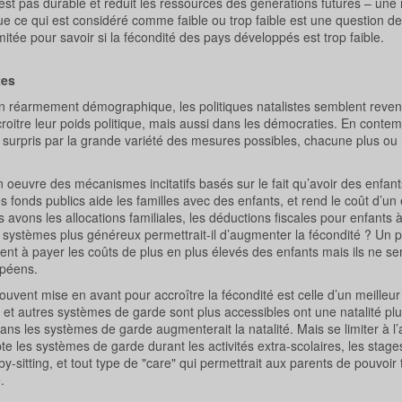
st pas durable et réduit les ressources des générations futures – une
 que ce qui est considéré comme faible ou trop faible est une question d
limitée pour savoir si la fécondité des pays développés est trop faible.
tes
 réarmement démographique, les politiques natalistes semblent revenir
oitre leur poids politique, mais aussi dans les démocraties. En contem
a surpris par la grande variété des mesures possibles, chacune plus ou
n oeuvre des mécanismes incitatifs basés sur le fait qu’avoir des enfan
s fonds publics aide les familles avec des enfants, et rend le coût d’un
avons les allocations familiales, les déductions fiscales pour enfants à
ystèmes plus généreux permettrait-il d’augmenter la fécondité ? Un pe
dent à payer les coûts de plus en plus élevés des enfants mais ils ne s
opéens.
souvent mise en avant pour accroître la fécondité est celle d’un meilleu
 et autres systèmes de garde sont plus accessibles ont une natalité pl
ans les systèmes de garde augmenterait la natalité. Mais se limiter à l
pte les systèmes de garde durant les activités extra-scolaires, les stage
-sitting, et tout type de "care" qui permettrait aux parents de pouvoir t
.