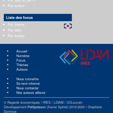
Par auteur
Liste des focus
Par thème
Par date
Par auteur
Accueil
Numéros
Focus
Thèmes
Auteurs
Nous connaître
Se tenir informé
Nous contacter
Nos auteurs ailleurs
© Regards économiques / IRES / LIDAM / UCLouvain
Développement
Petitpoisson
(Xavier Spirlet) 2019-2023 • Graphiste
Dominos