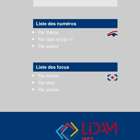
Liste des numéros
Par thème
Par date et par n°
Par auteur
Liste des focus
Par thème
Par date
Par auteur