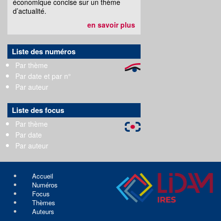
économique concise sur un thème
d’actualité.
en savoir plus
Liste des numéros
Par thème
Par date et par n°
Par auteur
Liste des focus
Par thème
Par date
Par auteur
Accueil
Numéros
Focus
Thèmes
Auteurs