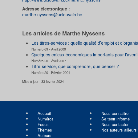
Adresse électronique :
marthe.nyssens@uclouvain.be
Les articles de Marthe Nyssens
Les titres-services : quelle qualité d’emploi et d’organi
Numéro 69 - Avril 2009
Quelques enjeux économiques importants pour l'aveni
Numéro 50 - Avril 2007
Titre-service, que comprendre, que penser ?
Numéro 20 - Février 2004
Mise à jour : 33 février 2024
Accueil
Nous connaître
Numéros
Se tenir informé
Focus
Nous contacter
Thèmes
Nos auteurs ailleurs
Auteurs