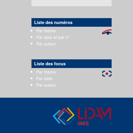
Liste des numéros
Par thème
Par date et par n°
Par auteur
Liste des focus
Par thème
Par date
Par auteur