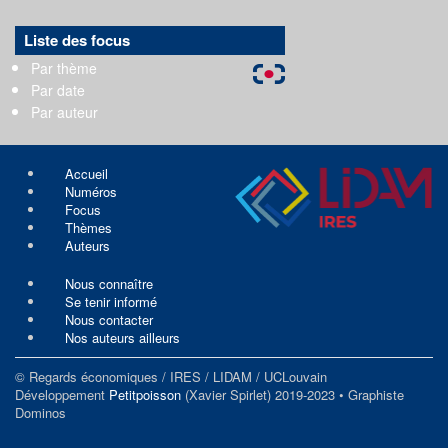
Liste des focus
Par thème
Par date
Par auteur
Accueil
Numéros
Focus
Thèmes
Auteurs
Nous connaître
Se tenir informé
Nous contacter
Nos auteurs ailleurs
© Regards économiques / IRES / LIDAM / UCLouvain
Développement
Petitpoisson
(Xavier Spirlet) 2019-2023 • Graphiste
Dominos