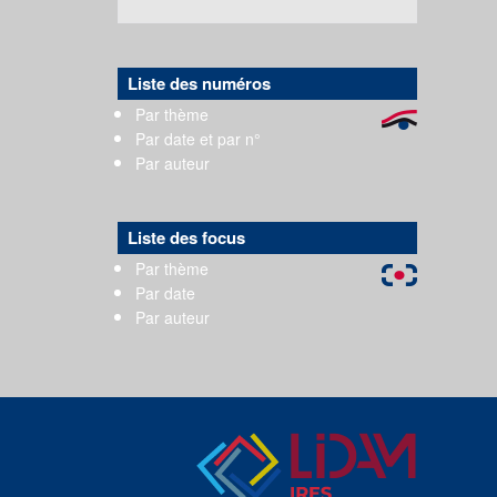
Liste des numéros
Par thème
Par date et par n°
Par auteur
Liste des focus
Par thème
Par date
Par auteur