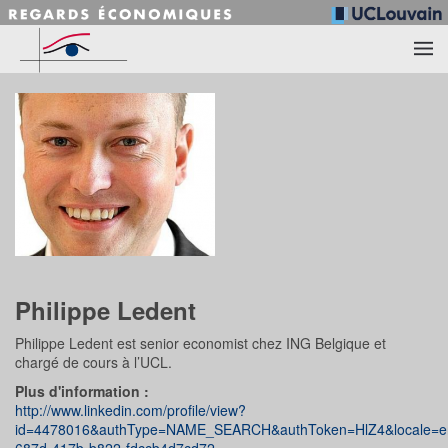
Accéder au contenu principal
Philippe Ledent
Philippe Ledent est senior economist chez ING Belgique et
chargé de cours à l’UCL.
Plus d'information :
http://www.linkedin.com/profile/view?
id=4478016&authType=NAME_SEARCH&authToken=HlZ4&locale=en
687d-417b-b822-fdccb4d7cd72-