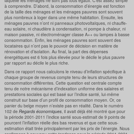
laquelle les ménages ne sont pas tous égaux. C’est assez simple
à comprendre. D’abord, la consommation d’énergie est fonction
de la taille des ménages et les ménages pauvres sont souvent
plus nombreux à loger dans une même habitation. Ensuite, les
ménages pauvres n’ont ni panneaux photovoltaïques, ni chauffe-
eau solaire, ni chaudière à condensation, ni pompe à chaleur, ni
maison passive, ni électroménager classe A++ ou lampes à basse
consommation. Enfin, les ménages pauvres sont souvent des
locataires qui n’ont pas le pouvoir de décision en matière de
rénovation et d’isolation. Au final, la part des dépenses
énergétiques est 6 fois plus élevée pour le décile le plus pauvre
par rapport au décile le plus riche.
Dans ce rapport nous calculons le niveau d’inflation spécifique à
chaque groupe de revenus compte tenu de leurs structures de
consommation différentes. Cette question est centrale compte
tenu de notre mécanisme d’indexation uniforme des salaires et
prestations sociales qui est basé sur l’indice santé, lui-même
construit sur base d’un profil de consommation moyen. Or, ce
panier du belge moyen n’existe pas en réalité. Dans le numéro
102 de
Regards économiques
, il avait déjà été montré que pour
la période 2001-2011 l’indice santé sous-estimait de 9 points de
pourcent l’inflation réelle des bas revenus et que cette sous-
estimation était tirée principalement par les prix de l’énergie. Nous