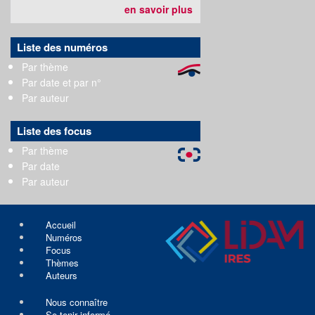
en savoir plus
Liste des numéros
Par thème
Par date et par n°
Par auteur
Liste des focus
Par thème
Par date
Par auteur
Accueil
Numéros
Focus
Thèmes
Auteurs
Nous connaître
Se tenir informé