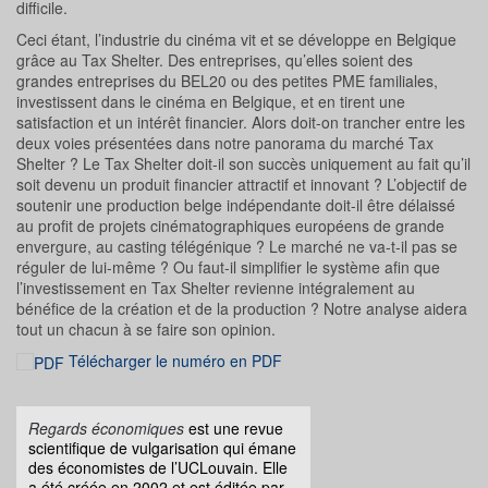
difficile.
Ceci étant, l’industrie du cinéma vit et se développe en Belgique
grâce au Tax Shelter. Des entreprises, qu’elles soient des
grandes entreprises du BEL20 ou des petites PME familiales,
investissent dans le cinéma en Belgique, et en tirent une
satisfaction et un intérêt financier. Alors doit-on trancher entre les
deux voies présentées dans notre panorama du marché Tax
Shelter ? Le Tax Shelter doit-il son succès uniquement au fait qu’il
soit devenu un produit financier attractif et innovant ? L’objectif de
soutenir une production belge indépendante doit-il être délaissé
au profit de projets cinématographiques européens de grande
envergure, au casting télégénique ? Le marché ne va-t-il pas se
réguler de lui-même ? Ou faut-il simplifier le système afin que
l’investissement en Tax Shelter revienne intégralement au
bénéfice de la création et de la production ? Notre analyse aidera
tout un chacun à se faire son opinion.
Télécharger le numéro en PDF
Regards économiques
est une revue
scientifique de vulgarisation qui émane
des économistes de l’UCLouvain. Elle
a été créée en 2002 et est éditée par