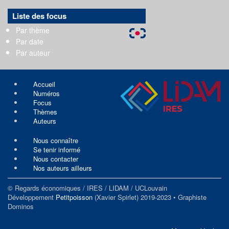
Liste des focus
Par thème
Par date
Par auteur
Accueil
Numéros
Focus
Thèmes
Auteurs
Nous connaître
Se tenir informé
Nous contacter
Nos auteurs ailleurs
© Regards économiques / IRES / LIDAM / UCLouvain
Développement
Petitpoisson
(Xavier Spirlet) 2019-2023 • Graphiste
Dominos