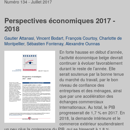
Numéro 134 - Juillet 2017
Perspectives économiques 2017 -
2018
Gautier Attanasi
,
Vincent Bodart
,
François Courtoy
,
Charlotte de
Montpellier
,
Sébastien Fontenay
,
Alexandre Ounnas
En forte hausse en début d’année,
l’activité économique belge devrait
continuer à évoluer favorablement
durant le reste de l’année. Elle
serait soutenue par la bonne tenue
du marché du travail, par le bon
niveau de confiance des
entreprises et des ménages, ainsi
que par une accélération des
échanges commerciaux
internationaux. Au total, le PIB
progresserait de 1,7 % en 2017. En
2018, la demande intérieure et le
commerce extérieur soutiendraient
un peu plus la croissance du PIB, qui se hisserait à 1,8 %.