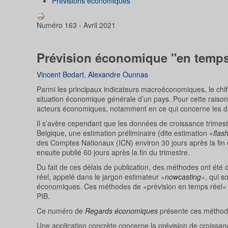
Prévisions économiques
Numéro 163 - Avril 2021
Prévision économique "en temps
Vincent Bodart
,
Alexandre Ounnas
Parmi les principaux indicateurs macroéconomiques, le chiffr
situation économique générale d’un pays. Pour cette raison,
acteurs économiques, notamment en ce qui concerne les déc
Il s’avère cependant que les données de croissance trimestr
Belgique, une estimation préliminaire (dite estimation «
flas
des Comptes Nationaux (ICN) environ 30 jours après la fin de
ensuite publié 60 jours après la fin du trimestre.
Du fait de ces délais de publication, des méthodes ont été
réel, appelé dans le jargon estimateur «
nowcasting
», qui s
économiques. Ces méthodes de «prévision en temps réel» so
PIB.
Ce numéro de
Regards économiques
présente ces méthodes
Une application concrète concerne la prévision de croissanc