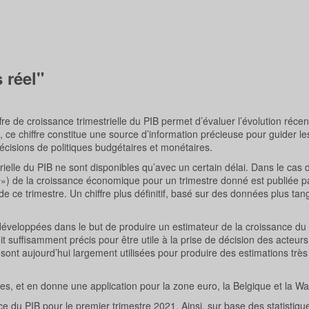
 réel"
e de croissance trimestrielle du PIB permet d’évaluer l’évolution récen
 ce chiffre constitue une source d’information précieuse pour guider le
isions de politiques budgétaires et monétaires.
ielle du PIB ne sont disponibles qu’avec un certain délai. Dans le cas d
h
») de la croissance économique pour un trimestre donné est publiée par 
 ce trimestre. Un chiffre plus définitif, basé sur des données plus tang
 développées dans le but de produire un estimateur de la croissance d
oit suffisamment précis pour être utile à la prise de décision des acteurs
nt aujourd’hui largement utilisées pour produire des estimations trè
, et en donne une application pour la zone euro, la Belgique et la Wal
e du PIB pour le premier trimestre 2021. Ainsi, sur base des statistiqu