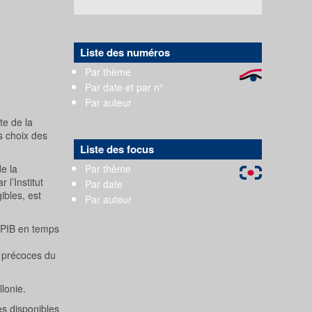
Liste des numéros
Par thème
Par date et par n°
Par auteur
te de la
s choix des
Liste des focus
Par thème
e la
l’Institut
Par date
ibles, est
Par auteur
u PIB en temps
s précoces du
lonie.
es disponibles