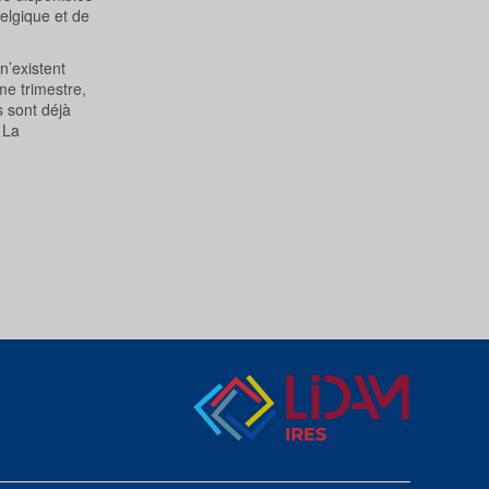
Belgique et de
n’existent
me trimestre,
s sont déjà
 La