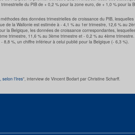
 trimestrielle du PIB de + 0,2 % pour la zone euro, de + 1,0 % pour la 
 méthodes des données trimestrielles de croissance du PIB, lesquelles 
que de la Wallonie est estimée à - 4,1 % au 1er trimestre, 12,6 % au 2è
our la Belgique, les données de croissance correspondantes, lesquelle
 2ème trimestre, 11,6 % au 3ème trimestre et - 0,2 % au 4ème trimestre.
8,8 %, un chiffre inférieur à celui publié pour la Belgique (- 6,3 %).
selon l'Ires
", interview de Vincent Bodart par Christine Scharff.