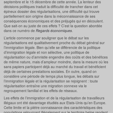
septembre et le 15 décembre de cette année. La lenteur des
décisions politiques traduit la difficulté de trancher dans cet
épineux dossier des régularisations, une difficulté qui trouve
partiellement son origine dans la méconnaissance de ses
conséquences économiques et des préjugés qui en découlent.
Que sait-on au juste de ces effets ? C’est la question abordée
dans ce numéro de
Regards économiques
.
L’article commence par souligner que le débat sur les
régularisations est qualitativement proche du débat général sur
l’immigration légale. Bien qu’elle se différencie de la politique
d’immigration légale et non sélective, une politique de
régularisation ou d’amnistie engendre des coûts et des bénéfices
de même nature, mais d’ampleur moindre, dans la mesure où les
sans papiers participent déjà au marché du travail et bénéficient
déjà de certaines prestations sociales. En outre, quand on
considère une période de temps plus longue, les débats sur
l’immigration légale et la régularisation se rejoignent : toute
régularisation entraîne une migration connexe via le
regroupement familial et les effets de réseaux.
Les effets de l’immigration et de la régularisation de travailleurs
illégaux ont été davantage étudiés aux Etats-Unis qu’en Europe.
Cette limite et la piètre connaissance des caractéristiques des
populations séjournant illégalement sur le territoire belge rendent