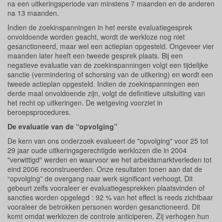
na een uitkeringsperiode van minstens 7 maanden en de anderen
na 13 maanden.
Indien de zoekinspanningen in het eerste evaluatiegesprek
onvoldoende worden geacht, wordt de werkloze nog niet
gesanctioneerd, maar wel een actieplan opgesteld. Ongeveer vier
maanden later heeft een tweede gesprek plaats. Bij een
negatieve evaluatie van de zoekinspanningen volgt een tijdelijke
sanctie (vermindering of schorsing van de uitkering) en wordt een
tweede actieplan opgesteld. Indien de zoekinspanningen een
derde maal onvoldoende zijn, volgt de definitieve uitsluiting van
het recht op uitkeringen. De wetgeving voorziet in
beroepsprocedures.
De evaluatie van de “opvolging”
De kern van ons onderzoek evalueert de "opvolging" voor 25 tot
29 jaar oude uitkeringsgerechtigde werklozen die in 2004
"verwittigd" werden en waarvoor we het arbeidsmarktverleden tot
eind 2006 reconstrueerden. Onze resultaten tonen aan dat de
“opvolging” de overgang naar werk significant verhoogt. Dit
gebeurt zelfs vooraleer er evaluatiegesprekken plaatsvinden of
sancties worden opgelegd : 92 % van het effect is reeds zichtbaar
vooraleer de betrokken personen worden gesanctioneerd. Dit
komt omdat werklozen de controle anticiperen. Zij verhogen hun