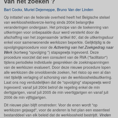
van het zoeken ?
Bart Cockx
,
Muriel Dejemeppe
,
Bruno Van der Linden
Op initiatief van de federale overheid heeft het Belgische stelsel
van werkloosheidsverze-kering sinds 2004 belangrijke
veranderingen ondergaan. Het principe van de toekenning van
uitkeringen voor onbepaalde duur werd versterkt door de
afschaffing van het zogenaamde ‘artikel 80’, dat de uitkeringsduur
enkel voor samenwonende werklozen beperkte. Gelijktijdig is de
opvolgingsprocedure voor de
Activering van het Zoekgedrag naar
Werk
(kortweg "opvolging ") stapsgewijs ingevoerd. Deze
procedure voorziet dat een consulent van de RVA ("facilitator")
tijdens periodieke individuele gesprekken de zoekinspanningen
van de werklozen evalueert. Door deze nieuwe procedure lopen
alle werklozen die onvoldoende zoeken, het risico op een al dan
niet tijdelijk verlaging of schorsing van de werkloosheidsuitkering.
Laat ons nog verduidelijken dat de "opvolging" stapsgewijs werd
ingevoerd: vanaf juli 2004 betrof de regeling enkel de min
dertigjarigen, vanaf juli 2005 de min veertigjarigen en vanaf juli
2006 de min vijftigjarigen.
Dit nieuwe plan blijft omstreden: Voor de enen wordt "op
werklozen gejaagd", voor de anderen is het plan een essentieel
bestanddeel van elk beleid dat de werkloosheid bestrijdt.
Vinden