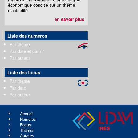
économique concise sur un thème
d’actualité.
en savoir plus
Liste des numéros
Par thème
Par date et par n°
Par auteur
Liste des focus
Par thème
Par date
Par auteur
Accueil
Numéros
Focus
Thèmes
Auteurs