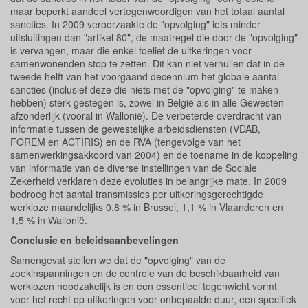
maar beperkt aandeel vertegenwoordigen van het totaal aantal
sancties. In 2009 veroorzaakte de "opvolging" iets minder
uitsluitingen dan "artikel 80", de maatregel die door de "opvolging"
is vervangen, maar die enkel toeliet de uitkeringen voor
samenwonenden stop te zetten. Dit kan niet verhullen dat in de
tweede helft van het voorgaand decennium het globale aantal
sancties (inclusief deze die niets met de "opvolging" te maken
hebben) sterk gestegen is, zowel in België als in alle Gewesten
afzonderlijk (vooral in Wallonië). De verbeterde overdracht van
informatie tussen de gewestelijke arbeidsdiensten (VDAB,
FOREM en ACTIRIS) en de RVA (tengevolge van het
samenwerkingsakkoord van 2004) en de toename in de koppeling
van informatie van de diverse instellingen van de Sociale
Zekerheid verklaren deze evoluties in belangrijke mate. In 2009
bedroeg het aantal transmissies per uitkeringsgerechtigde
werkloze maandelijks 0,8 % in Brussel, 1,1 % in Vlaanderen en
1,5 % in Wallonië.
Conclusie en beleidsaanbevelingen
Samengevat stellen we dat de "opvolging" van de
zoekinspanningen en de controle van de beschikbaarheid van
werklozen noodzakelijk is en een essentieel tegenwicht vormt
voor het recht op uitkeringen voor onbepaalde duur, een specifiek