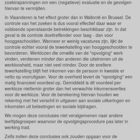
zoekinspanningen om een (negatieve) evaluatie en de gevolgen
hiervan te vermijden.
In Vlaanderen is het effect groter dan in Wallonië en Brussel. De
controle van het zoeken is dus vooral effectief daar waar er
voldoende openstaande betrekkingen beschikbaar zijn. In dat
geval is de controle doeltreffender voor laag - dan voor
hooggeschoolden. Wanneer er weinig vacatures zijn, lijkt de
controle echter vooral de tewerkstelling van hooggeschoolden te
bevorderen. Werklozen die omwille van de "opvolging" werk
vinden, verdienen minder dan anderen die uitstromen uit de
werkloosheid, maar niet veel minder. Door de snellere
tewerkstelling blijft het inkomen van de persoon in kwestie er
netto op vooruitgaan. Voor de overheid levert de "opvolging" een
matig financieel voordeel op. Gemiddeld is dit voordeel per
werkloze niettemin groter dan het verwachte inkomensverlies
voor de werkloze. Voor de berekening hiervan houden we
rekening met het verschil in uitgaven aan sociale uitkeringen en
inkomsten uit belastingen en sociale bijdragen.
We mogen deze conclusies niet veralgemenen naar andere
leeftijdsgroepen waarvoor de opvolgingsprocedure pas later in
werking trad.
Zelfs indien deze conclusies ook zouden opgaan voor de