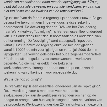
werklozen nu sneller een baan met dat opvolgingsplan ? Zo ja,
geldt dat voor alle gewesten en voor alle werklozen, en gaat dat
niet ten koste van de kwaliteit van de tewerkstelling
?
Op initiatief van de federale regering zijn er sedert 2004 in België
belangrijke hervormingen in de werkloosheidsverzekering
doorgevoerd. De Activering door de RVA van het Zoekgedrag
naar Werk (kortweg "opvolging") is hier een essentieel onderdeel
van. Ons onderzoek richt zich in hoofdzaak op dit onderdeel van
de hervorming. De "opvolging" werd stapsgewijs ingevoerd :
vanaf juli 2004 betrof de regeling enkel de min dertigjarigen,
vanaf juli 2005 de min veertigjarigen en vanaf juli 2006 de min
vijftigjarigen. Ze verving geleidelijk het oude zogenaamde ‘artikel
80’, dat de uitkeringsduur voor samenwonende werklozen
beperkte. Op die manier geldt in de Belgische
werkloosheidsverzekering meer dan ooit het principe van de
toekenning van uitkeringen voor onbepaalde duur
Wat is de “opvolging”?
De "verwittiging" is een essentieel onderdeel van de "opvolging".
Deze wordt ongeveer 8 maanden voor het eerste
evaluatiegesprek aan de werklozen verzonden om hen op de
hoogte te brengen van hun verplichtingen en van het verloop van
de procedure. Werklozen jonger dan 25 jaar ontvangen deze brief