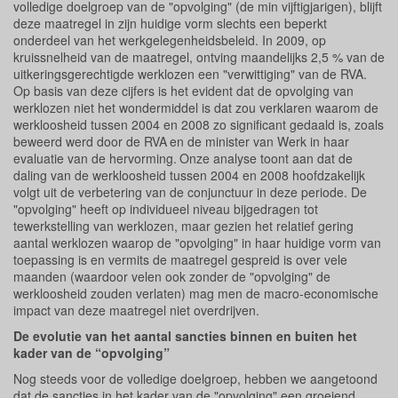
volledige doelgroep van de "opvolging" (de min vijftigjarigen), blijft
deze maatregel in zijn huidige vorm slechts een beperkt
onderdeel van het werkgelegenheidsbeleid. In 2009, op
kruissnelheid van de maatregel, ontving maandelijks 2,5 % van de
uitkeringsgerechtigde werklozen een "verwittiging" van de RVA.
Op basis van deze cijfers is het evident dat de opvolging van
werklozen niet het wondermiddel is dat zou verklaren waarom de
werkloosheid tussen 2004 en 2008 zo significant gedaald is, zoals
beweerd werd door de RVA
en de minister van Werk in haar
evaluatie van de hervorming.
Onze analyse toont aan dat de
daling van de werkloosheid tussen 2004 en 2008 hoofdzakelijk
volgt uit de verbetering van de conjunctuur in deze periode. De
"opvolging" heeft op individueel niveau bijgedragen tot
tewerkstelling van werklozen, maar gezien het relatief gering
aantal werklozen waarop de "opvolging" in haar huidige vorm van
toepassing is en vermits de maatregel gespreid is over vele
maanden (waardoor velen ook zonder de "opvolging" de
werkloosheid zouden verlaten) mag men de macro-economische
impact van deze maatregel niet overdrijven.
De evolutie van het aantal sancties binnen en buiten het
kader van de “opvolging”
Nog steeds voor de volledige doelgroep, hebben we aangetoond
dat de sancties in het kader van de "opvolging" een groeiend