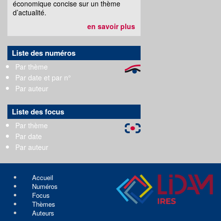
économique concise sur un thème
d’actualité.
en savoir plus
Liste des numéros
Par thème
Par date et par n°
Par auteur
Liste des focus
Par thème
Par date
Par auteur
Accueil
Numéros
Focus
Thèmes
Auteurs