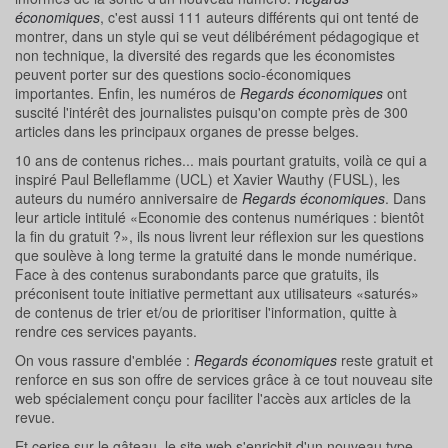
économiques
, c'est aussi 111 auteurs différents qui ont tenté de
montrer, dans un style qui se veut délibérément pédagogique et
non technique, la diversité des regards que les économistes
peuvent porter sur des questions socio-économiques
importantes. Enfin, les numéros de
Regards économiques
ont
suscité l'intérêt des journalistes puisqu'on compte près de 300
articles dans les principaux organes de presse belges.
10 ans de contenus riches... mais pourtant gratuits, voilà ce qui a
inspiré Paul Belleflamme (UCL) et Xavier Wauthy (FUSL), les
auteurs du numéro anniversaire de
Regards économiques
. Dans
leur article intitulé «Economie des contenus numériques : bientôt
la fin du gratuit ?», ils nous livrent leur réflexion sur les questions
que soulève à long terme la gratuité dans le monde numérique.
Face à des contenus surabondants parce que gratuits, ils
préconisent toute initiative permettant aux utilisateurs «saturés»
de contenus de trier et/ou de prioritiser l'information, quitte à
rendre ces services payants.
On vous rassure d'emblée :
Regards économiques
reste gratuit et
renforce en sus son offre de services grâce à ce tout nouveau site
web spécialement conçu pour faciliter l'accès aux articles de la
revue.
Et cerise sur le gâteau, le site web s'enrichit d'un nouveau type