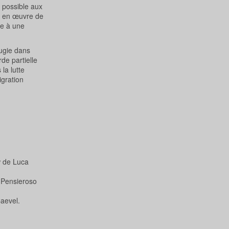
e possible aux
se en œuvre de
re à une
fugie dans
de partielle
la lutte
igration
ew de Luca
a Pensieroso
aevel.