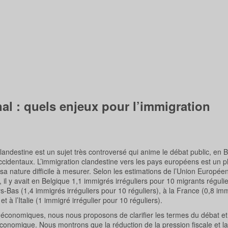
nal : quels enjeux pour l’immigration
clandestine est un sujet très controversé qui anime le débat public, en 
cidentaux. L’immigration clandestine vers les pays européens est un
 sa nature difficile à mesurer. Selon les estimations de l’Union Europée
 il y avait en Belgique 1,1 immigrés irréguliers pour 10 migrants réguli
-Bas (1,4 immigrés irréguliers pour 10 réguliers), à la France (0,8 im
et à l’Italie (1 immigré irrégulier pour 10 réguliers).
conomiques, nous nous proposons de clarifier les termes du débat et 
 économique. Nous montrons que la réduction de la pression fiscale et la