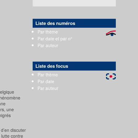
Liste des numéros
Par thème
Par date et par n°
Par auteur
Liste des focus
Par thème
Par date
Par auteur
Belgique
 phénomène
nne
ers, une
migrés
d’en discuter
 lutte contre