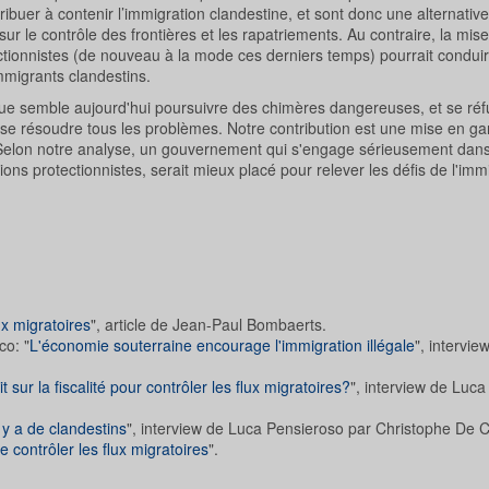
ribuer à contenir l’immigration clandestine, et sont donc une alternativ
sur le contrôle des frontières et les rapatriements. Au contraire, la mi
ctionnistes (de nouveau à la mode ces derniers temps) pourrait condui
migrants clandestins.
ique semble aujourd'hui poursuivre des chimères dangereuses, et se ré
puisse résoudre tous les problèmes. Notre contribution est une mise en gar
s. Selon notre analyse, un gouvernement qui s'engage sérieusement dans 
ons protectionnistes, serait mieux placé pour relever les défis de l'imm
ux migratoires
", article de Jean-Paul Bombaerts.
co: "
L'économie souterraine encourage l'immigration illégale
", intervi
it sur la fiscalité pour contrôler les flux migratoires?
", interview de Luc
 y a de clandestins
", interview de Luca Pensieroso par Christophe De C
e contrôler les flux migratoires
".