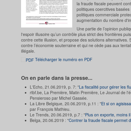
la fraude fiscale peuvent cont
politiques coercitives basées 
politiques commerciale prote
augmentation du nombre d'im
Une partie de l’opinion publ
l'espoir illusoire qu’un contrôle plus strict des frontières 
contre cette illusion, et propose des solutions alternative
contre l’économie souterraine et qui ne cède pas aux tentati
illégale.
Télécharger le numéro en PDF
On en parle dans la presse...
L'Echo, 21.06.2019, p. 7: "
La fiscalité pour gérer les fl
rtbf.be, La Première, Matin Première, Le Journal de l'é
Pensieroso par Michel Gassée.
La Libre Belgique, 20.06.2019, p.11 : "
Et si on agisissa
par François Mathieu.
Le Trends, 20.06.2019, p.7 : "
Plus on exporte, moins il
Belga, 20.06.2019 : "
Contrer la fraude fiscale permet d