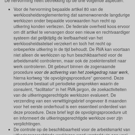
De hervorming heeft betrekking op de drie volgende aspecten:
Voor de hervorming bepaalde artikel 80 van de
werkloosheidsreglementering dat samenwonende langdurige
werklozen onder bepaalde voorwaarden hun recht op
uitkering konden verliezen. De federale overheid koos ervoor
om dit artikel te vervangen door een nieuw en rechtvaardiger
systeem dat gelijktijdig de leefbaarheid van het
werkloosheidsstelsel verzekert en toch het recht op
onbeperkte uitkering in de tijd behoudt. De RVA kan voortaan
niet alleen de werklozen op hun beschikbaarheid voor de
arbeidsmarkt controleren, maar ook de zoekintensiteit naar
werk controleren. Dit gebeurt binnen de zogenaamde
procedure
voor de activering van het zoekgedrag naar werk
,
hierna kortweg “de opvolgingsprocedure” genoemd. Deze
procedure bestaat uit periodieke gesprekken waarin de
consulent, “facilitator” in het RVA-jargon, de zoekactiviteiten
van de uitkeringsgerechtigde werklozen evalueert. De
verzending van een verwittigingsbrief ongeveer 8 maanden
voor het eerste onderhoud is een essentieel onderdeel van
deze procedure. Deze brief legt de opvolgingsprocedure uit
en informeert de uitkeringsgerechtigde werkloze over zijn
verplichtingen.
De controle op de beschikbaarheid voor de arbeidsmarkt van