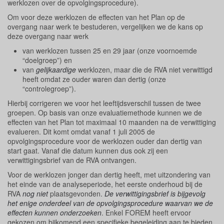
werklozen over de opvolgingsprocedure).
Om voor deze werklozen de effecten van het Plan op de
overgang naar werk te bestuderen, vergelijken we de kans op
deze overgang naar werk
van werklozen tussen 25 en 29 jaar (onze voornoemde
“doelgroep”) en
van
gelijkaardige
werklozen, maar die de RVA niet verwittigd
heeft omdat ze ouder waren dan dertig (onze
“controlegroep”).
Hierbij corrigeren we voor het leeftijdsverschil tussen de twee
groepen. Op basis van onze evaluatiemethode kunnen we de
effecten van het Plan tot maximaal 10 maanden na de verwittiging
evalueren. Dit komt omdat vanaf 1 juli 2005 de
opvolgingsprocedure voor de werklozen ouder dan dertig van
start gaat. Vanaf die datum kunnen dus ook zij een
verwittigingsbrief van de RVA ontvangen.
Voor de werklozen jonger dan dertig heeft, met uitzondering van
het einde van de analyseperiode, het eerste onderhoud bij de
RVA
nog niet
plaatsgevonden.
De verwittigingsbrief is bijgevolg
het enige onderdeel van de opvolgingsprocedure waarvan we de
effecten kunnen onderzoeken
. Enkel FOREM heeft ervoor
gekozen om bijkomend een specifieke begeleiding aan te bieden