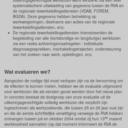
uitkeringsgerechtigde werklozen werd versterkt via een veel
systematischere uitwisseling van gegevens tussen de RVA en
de regionale tewerkstellingsdiensten (VDAB, FOREM,
BGDA). Deze gegevens hebben betrekking op
werkweigeringen, deelname aan acties van de regionale
tewerkstellingsdiensten, enz.
De regionale tewerkstellingsdiensten intensiveerden de
begeleiding van alle (kortstondige en langdurige) werklozen
via een reeks activeringsmaatregelen : individuele
diagnosegesprekken, inschakelingstrajecten, ondersteuning
van het zoeken naar werk, opleidingen, enz.
Wat evalueren we?
Aangezien de nodige tijd moet verlopen zijn na de hervorming om
de effecten te kunnen meten, hebben we de evaluatie uitgevoerd
voor werklozen die als eersten gevat werden door het nieuw plan.
In concreto bestaat de doelgroep van onze evaluatie uit de
uitkeringsgerechtigde volledig werklozen die verplicht zijn
ingeschreven als werkzoekende, die tussen 25 en 29 jaar oud zijn
en die de eerste schriftelijke verwittiging vanwege de RVA hebben
de
ontvangen tussen juli en oktober 2004 omdat zij hun 13
maand
werkloosheid aanvatten (op dat moment informeert de RVA de