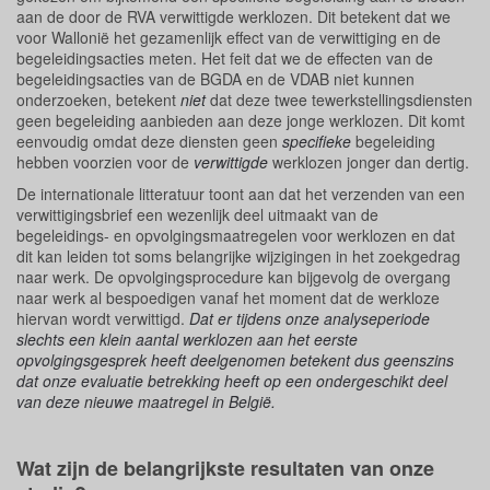
aan de door de RVA verwittigde werklozen. Dit betekent dat we
voor Wallonië het gezamenlijk effect van de verwittiging en de
begeleidingsacties meten. Het feit dat we de effecten van de
begeleidingsacties van de BGDA en de VDAB niet kunnen
onderzoeken, betekent
niet
dat deze twee tewerkstellingsdiensten
geen begeleiding aanbieden aan deze jonge werklozen. Dit komt
eenvoudig omdat deze diensten geen
specifieke
begeleiding
hebben voorzien voor de
verwittigde
werklozen jonger dan dertig.
De internationale litteratuur toont aan dat het verzenden van een
verwittigingsbrief een wezenlijk deel uitmaakt van de
begeleidings- en opvolgingsmaatregelen voor werklozen en dat
dit kan leiden tot soms belangrijke wijzigingen in het zoekgedrag
naar werk. De opvolgingsprocedure kan bijgevolg de overgang
naar werk al bespoedigen vanaf het moment dat de werkloze
hiervan wordt verwittigd.
Dat er tijdens onze analyseperiode
slechts een klein aantal werklozen aan het eerste
opvolgingsgesprek heeft deelgenomen betekent dus geenszins
dat onze evaluatie betrekking heeft op een ondergeschikt deel
van deze nieuwe maatregel in België.
Wat zijn de belangrijkste resultaten van onze