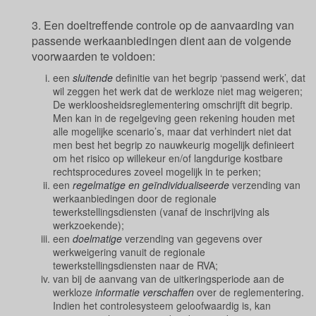
3. Een doeltreffende controle op de aanvaarding van
passende werkaanbiedingen dient aan de volgende
voorwaarden te voldoen:
een
sluitende
definitie van het begrip ‘passend werk’, dat
wil zeggen het werk dat de werkloze niet mag weigeren;
De werkloosheidsreglementering omschrijft dit begrip.
Men kan in de regelgeving geen rekening houden met
alle mogelijke scenario’s, maar dat verhindert niet dat
men best het begrip zo nauwkeurig mogelijk definieert
om het risico op willekeur en/of langdurige kostbare
rechtsprocedures zoveel mogelijk in te perken;
een
regelmatige en geïndividualiseerde
verzending van
werkaanbiedingen door de regionale
tewerkstellingsdiensten (vanaf de inschrijving als
werkzoekende);
een
doelmatige
verzending van gegevens over
werkweigering vanuit de regionale
tewerkstellingsdiensten naar de RVA;
van bij de aanvang van de uitkeringsperiode aan de
werkloze
informatie verschaffen
over de reglementering.
Indien het controlesysteem geloofwaardig is, kan