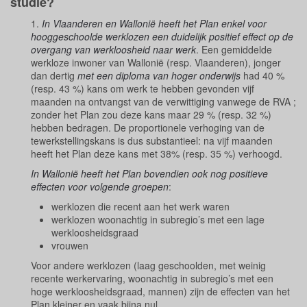
studie?
1.
In Vlaanderen en Wallonië heeft het Plan enkel voor
hooggeschoolde werklozen een duidelijk positief effect op de
overgang van werkloosheid naar werk
. Een gemiddelde
werkloze inwoner van Wallonië (resp. Vlaanderen), jonger
dan dertig
met een diploma van hoger onderwijs
had 40 %
(resp. 43 %) kans om werk te hebben gevonden vijf
maanden na ontvangst van de verwittiging vanwege de RVA ;
zonder het Plan zou deze kans maar 29 % (resp. 32 %)
hebben bedragen. De proportionele verhoging van de
tewerkstellingskans is dus substantieel: na vijf maanden
heeft het Plan deze kans met 38% (resp. 35 %) verhoogd.
In Wallonië heeft het Plan bovendien ook nog positieve
effecten voor volgende groepen
:
werklozen die recent aan het werk waren
werklozen woonachtig in subregio’s met een lage
werkloosheidsgraad
vrouwen
Voor andere werklozen (laag geschoolden, met weinig
recente werkervaring, woonachtig in subregio’s met een
hoge werkloosheidsgraad, mannen) zijn de effecten van het
Plan kleiner en vaak bijna nul.