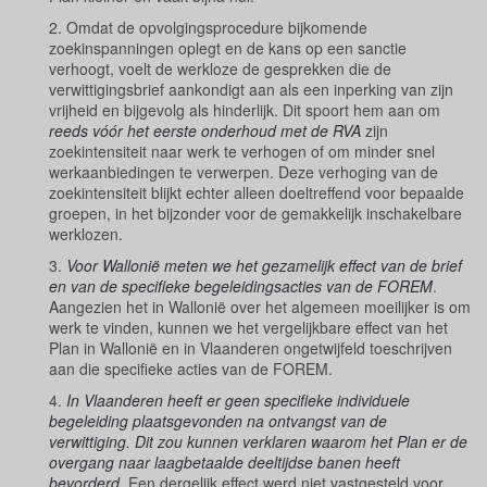
2. Omdat de opvolgingsprocedure bijkomende
zoekinspanningen oplegt en de kans op een sanctie
verhoogt, voelt de werkloze de gesprekken die de
verwittigingsbrief aankondigt aan als een inperking van zijn
vrijheid en bijgevolg als hinderlijk. Dit spoort hem aan om
reeds vóór het eerste onderhoud met de RVA
zijn
zoekintensiteit naar werk te verhogen of om minder snel
werkaanbiedingen te verwerpen. Deze verhoging van de
zoekintensiteit blijkt echter alleen doeltreffend voor bepaalde
groepen, in het bijzonder voor de gemakkelijk inschakelbare
werklozen.
3.
Voor Wallonië meten we het gezamelijk effect van de brief
en van de specifieke begeleidingsacties van de FOREM
.
Aangezien het in Wallonië over het algemeen moeilijker is om
werk te vinden, kunnen we het vergelijkbare effect van het
Plan in Wallonië en in Vlaanderen ongetwijfeld toeschrijven
aan die specifieke acties van de FOREM.
4.
In Vlaanderen heeft er geen specifieke individuele
begeleiding plaatsgevonden na ontvangst van de
verwittiging. Dit zou kunnen verklaren waarom het Plan er de
overgang naar laagbetaalde deeltijdse banen heeft
bevorderd
. Een dergelijk effect werd niet vastgesteld voor