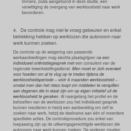
immers, zoals aangetoond in deze studie, een
verwittiging de overgang van werkloosheid naar werk
bevorderen.
4. De controle mag niet te vroeg gebeuren en enkel
betrekking hebben op werklozen die autonoom naar
werk kunnen zoeken.
De controle op de weigering van passende
werkaanbiedingen mag slechts plaatsgrijpen
na een
individueel oriëntatiegesprek met
een consulent van de
regionale tewerkstellingsdienst.
Men moet er zich evenwel
voor hoeden om al te vlug op te treden tijdens de
werkloosheidsperiode – vóór 6 maanden werkloosheid –
omdat men dan het risico loopt om middelen te verspillen
aan degenen die in staat zijn om op eigen initiatief uit de
werkloosheid te geraken
. Al naargelang het profiel en de
behoeften van de werklozen zou het individueel gesprek
kunnen resulteren in hetzij een aanbeveling om zelf te
zoeken naar werk, hetzij de deelname aan één of meerdere
specifieke acties. De controleprocedure zou enkel van
toepassing zijn op de uitkeringsgerechtigde werklozen die
autonoom naar werk kunnen zoeken. De anderen zouden