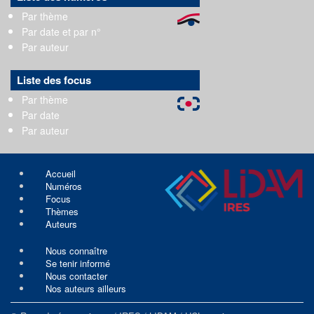
Par thème
Par date et par n°
Par auteur
Liste des focus
Par thème
Par date
Par auteur
Accueil
Numéros
Focus
Thèmes
Auteurs
Nous connaître
Se tenir informé
Nous contacter
Nos auteurs ailleurs