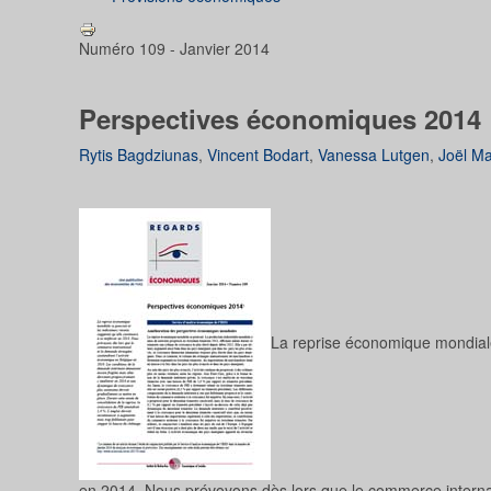
Numéro 109 - Janvier 2014
Perspectives économiques 2014
Rytis Bagdziunas
,
Vincent Bodart
,
Vanessa Lutgen
,
Joël M
La reprise économique mondiale 
en 2014. Nous prévoyons dès lors que le commerce internat