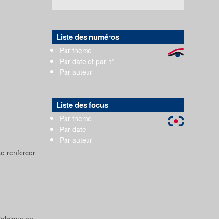
Liste des numéros
Par thème
Par date et par n°
Par auteur
Liste des focus
Par thème
Par date
Par auteur
se renforcer
Belgique en