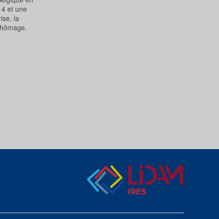
14 et une
ise, la
 chômage.