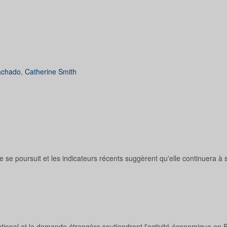
achado
,
Catherine Smith
se poursuit et les indicateurs récents suggèrent qu'elle continuera à 
ional et la demande étrangère soutiendront l'activité économique en 