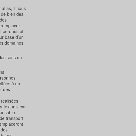
atlas, il nous
r de bien des
 des
 remplacer
nt perdues et
sur base d’un
des domaines
 les sens du
ons
personnes
ltées à un
er des
 réalisées
ontextuels car
pensable.
de transport
remplaceront
 des
rtaines