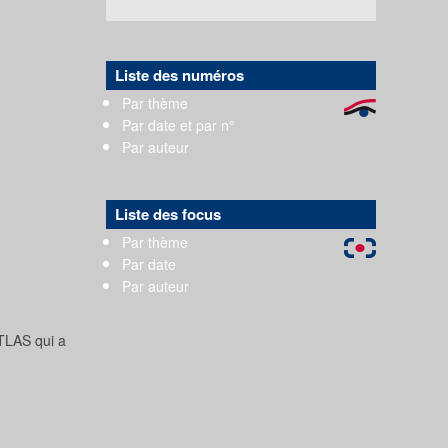
Liste des numéros
Par thème
Par date et par n°
Par auteur
Liste des focus
Par thème
Par date
Par auteur
TLAS qui a