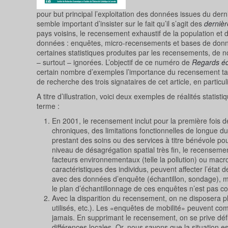
pour but principal l’exploitation des données issues du der
semble important d’insister sur le fait qu’il s’agit des
dernièr
pays voisins, le recensement exhaustif de la population e
données : enquêtes, micro-recensements et bases de donné
certaines statistiques produites par les recensements, de no
– surtout – ignorées. L’objectif de ce numéro de
Regards é
certain nombre d’exemples l’importance du recensement tan
de recherche des trois signataires de cet article, en partic
A titre d’illustration, voici deux exemples de réalités stat
terme :
En 2001, le recensement inclut pour la première fois d
chroniques, des limitations fonctionnelles de longue d
prestant des soins ou des services à titre bénévole 
niveau de désagrégation spatial très fin, le recensem
facteurs environnementaux (telle la pollution) ou macro-
caractéristiques des individus, peuvent affecter l’état
avec des données d’enquête (échantillon, sondage), ma
le plan d’échantillonnage de ces enquêtes n’est pas c
Avec la disparition du recensement, on ne disposera pl
utilisés, etc.). Les «enquêtes de mobilité» peuvent co
jamais. En supprimant le recensement, on se prive déf
différences locales. Or, nous savons que la situation 