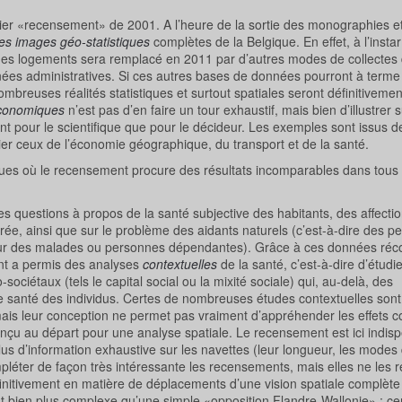
nier «recensement» de 2001. A l’heure de la sortie des monographies et 
es images géo-statistiques
complètes de la Belgique. En effet, à l’insta
t des logements sera remplacé en 2011 par d’autres modes de collectes
es administratives. Si ces autres bases de données pourront à terme
mbreuses réalités statistiques et surtout spatiales seront définitiveme
conomiques
n’est pas d’en faire un tour exhaustif, mais bien d’illustrer 
t pour le scientifique que pour le décideur. Les exemples sont issus 
ulier ceux de l’économie géographique, du transport et de la santé.
istiques où le recensement procure des résultats incomparables dans tous
es questions à propos de la santé subjective des habitants, des affecti
urée, ainsi que sur le problème des aidants naturels (c’est-à-dire des 
pour des malades ou personnes dépendantes). Grâce à ces données réco
ent a permis des analyses
contextuelles
de la santé, c’est-à-dire d’étudi
sociétaux (tels le capital social ou la mixité sociale) qui, au-delà, des
 de santé des individus. Certes de nombreuses études contextuelles sont
is leur conception ne permet pas vraiment d’appréhender les effets c
onçu au départ pour une analyse spatiale. Le recensement est ici indis
us d’information exhaustive sur les navettes (leur longueur, les modes 
mpléter de façon très intéressante les recensements, mais elles ne les 
initivement en matière de déplacements d’une vision spatiale complète
est bien plus complexe qu’une simple «opposition Flandre-Wallonie» : ce