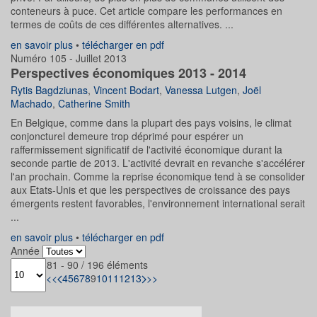
conteneurs à puce. Cet article compare les performances en
termes de coûts de ces différentes alternatives. ...
en savoir plus
•
télécharger en pdf
Numéro 105 - Juillet 2013
Perspectives économiques 2013 - 2014
Rytis Bagdziunas
,
Vincent Bodart
,
Vanessa Lutgen
,
Joël
Machado
,
Catherine Smith
En Belgique, comme dans la plupart des pays voisins, le climat
conjoncturel demeure trop déprimé pour espérer un
raffermissement significatif de l'activité économique durant la
seconde partie de 2013. L'activité devrait en revanche s'accélérer
l'an prochain. Comme la reprise économique tend à se consolider
aux Etats-Unis et que les perspectives de croissance des pays
émergents restent favorables, l'environnement international serait
...
en savoir plus
•
télécharger en pdf
Année
81 - 90 / 196 éléments
<<
4
5
6
7
8
9
10
11
12
13
>>