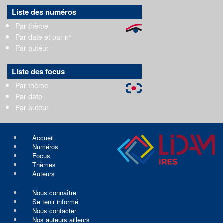
Liste des numéros
Par thème
Par date et par n°
Par auteur
Liste des focus
Par thème
Par date
Par auteur
Accueil
Numéros
Focus
Thèmes
Auteurs
Nous connaître
Se tenir informé
Nous contacter
Nos auteurs ailleurs