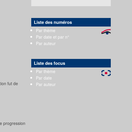
Liste des numéros
Par thème
Par date et par n°
Par auteur
Liste des focus
Par thème
Par date
ion fut de
Par auteur
ne progression