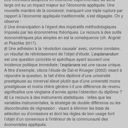
large ont eu un impact majeur sur l’économie appliquée. Une
nouvelle manière de la concevoir, marquant une triple rupture par
rapport à l’économie appliquée traditionnelle, s’est dégagée. On y
observe :
i)
Une émancipation à l’égard des impératifs méthodologiques
imposés par les économètres théoriques. Le recours à des outils
économétriques plus simples en est la conséquence (cfr. Angrist
et Peschke 2017).
ii)
Une adhésion à la ‘révolution causale’ avec, comme corolaire,
un résultat de rétrécissement de l’objet d’étude. L’
explanandum
est une question concrète et spécifique ayant souvent une
incidence politique immédiate; l’
explanans
est une cause unique.
A titre d’exemple, citons l’étude de Dal et Krueger (2002) visant à
répondre la question, le fait d’être diplômé d’une université
prestigieuse au minerval élevé plutôt que d’une université moins
prestigieuse et moins chère génère-t-il une différence de revenu
significative une vingtaine d’année après l’obtention du diplôme ?
iii)
Le recours à des instruments statistiques - telles que les
variables instrumentales, la stratégie de double différence ou les
discontinuités de régression - visant à éliminer les biais de
sélection ou d’omissions et dont les règles de bon usage font
l’objet d’un consensus à l’intérieur de la communauté des
économistes appliqués.