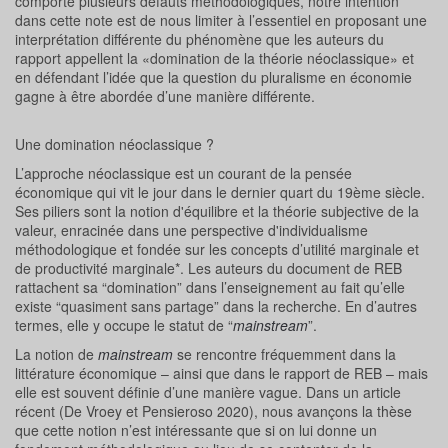
comporte plusieurs défauts méthodologiques, notre intention
dans cette note est de nous limiter à l’essentiel en proposant une
interprétation différente du phénomène que les auteurs du
rapport appellent la «domination de la théorie néoclassique» et
en défendant l’idée que la question du pluralisme en économie
gagne à être abordée d’une manière différente.
Une domination néoclassique ?
L’approche néoclassique est un courant de la pensée
économique qui vit le jour dans le dernier quart du 19ème siècle.
Ses piliers sont la notion d'équilibre et la théorie subjective de la
valeur, enracinée dans une perspective d'individualisme
méthodologique et fondée sur les concepts d’utilité marginale et
de productivité marginale*. Les auteurs du document de REB
rattachent sa “domination” dans l’enseignement au fait qu’elle
existe “quasiment sans partage” dans la recherche. En d’autres
termes, elle y occupe le statut de “
mainstream
”.
La notion de
mainstream
se rencontre fréquemment dans la
littérature économique – ainsi que dans le rapport de REB – mais
elle est souvent définie d’une manière vague. Dans un article
récent (De Vroey et Pensieroso 2020), nous avançons la thèse
que cette notion n’est intéressante que si on lui donne un