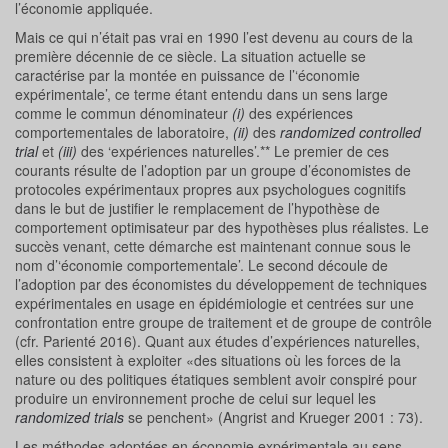
l’économie appliquée.
Mais ce qui n’était pas vrai en 1990 l’est devenu au cours de la
première décennie de ce siècle. La situation actuelle se
caractérise par la montée en puissance de l’‘économie
expérimentale’, ce terme étant entendu dans un sens large
comme le commun dénominateur
(i)
des expériences
comportementales de laboratoire,
(ii)
des
randomized controlled
trial
et
(iii)
des ‘expériences naturelles’.** Le premier de ces
courants résulte de l’adoption par un groupe d’économistes de
protocoles expérimentaux propres aux psychologues cognitifs
dans le but de justifier le remplacement de l’hypothèse de
comportement optimisateur par des hypothèses plus réalistes. Le
succès venant, cette démarche est maintenant connue sous le
nom d’‘économie comportementale’. Le second découle de
l’adoption par des économistes du développement de techniques
expérimentales en usage en épidémiologie et centrées sur une
confrontation entre groupe de traitement et de groupe de contrôle
(cfr. Parienté 2016). Quant aux études d’expériences naturelles,
elles consistent à exploiter «des situations où les forces de la
nature ou des politiques étatiques semblent avoir conspiré pour
produire un environnement proche de celui sur lequel les
randomized trials
se penchent» (Angrist and Krueger 2001 : 73).
Les méthodes adoptées en économie expérimentale au sens