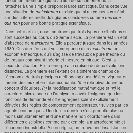
fondement méthodologique au lieu de se contenter de la
rattacher à une simple prépondérance statistique. Dans cette vue,
une situation de
mainstream
n’existe que si un consensus s’établit
sur des critères méthodologiques considérés comme des
sine
qua non
pour une bonne pratique scientifique.
Dans notre article, nous montrons que trois types de situations se
sont succédés au cours du 20ème siècle. La première est un état
d’absence de
mainstream
. Elle a perduré jusque dans les années
1980. Ces dernières ont vu l’émergence d’un
mainstream
en
économie théorique, qu’il s’agisse de travaux de pure théorie ou
de travaux combinant théorie et mesure empirique. C’est la
seconde situation. Elle a émergé à la croisée de deux évolutions
distinctes. La première est l’extension à différents champs de
l’économie de trois principes méthodologiques déjà en vigueur en
théorie des jeux et en microéconomie:
(i)
le rôle-pivot donné au
concept d’équilibre,
(ii)
la modélisation mathématique et
(iii)
le
caractère micro-fondé de l’analyse, à savoir l’exigence que les
fonctions de demande et offre agrégées soient explicitement
dérivées des règles de comportement optimisateur suivies par les
agents économiques. Une telle extension s’est produite plus ou
moins simultanément et d’une manière non-coordonnée dans
différentes disciplines comme par exemple la macroéconomie et
l’économe industrielle. A son origine, on trouve une insatisfaction