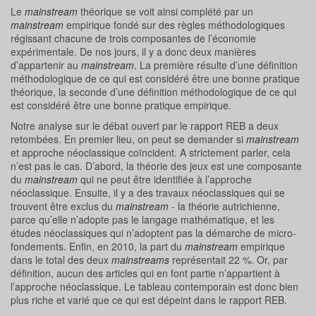
Le
mainstream
théorique se voit ainsi complété par un
mainstream
empirique fondé sur des règles méthodologiques
régissant chacune de trois composantes de l’économie
expérimentale. De nos jours, il y a donc deux manières
d’appartenir au
mainstream
. La première résulte d’une définition
méthodologique de ce qui est considéré être une bonne pratique
théorique, la seconde d’une définition méthodologique de ce qui
est considéré être une bonne pratique empirique.
Notre analyse sur le débat ouvert par le rapport REB a deux
retombées. En premier lieu, on peut se demander si
mainstream
et approche néoclassique coïncident. A strictement parler, cela
n’est pas le cas. D’abord, la théorie des jeux est une composante
du
mainstream
qui ne peut être identifiée à l’approche
néoclassique. Ensuite, il y a des travaux néoclassiques qui se
trouvent être exclus du
mainstream
- la théorie autrichienne,
parce qu’elle n’adopte pas le langage mathématique, et les
études néoclassiques qui n’adoptent pas la démarche de micro-
fondements. Enfin, en 2010, la part du
mainstream
empirique
dans le total des deux
mainstreams
représentait 22 %. Or, par
définition, aucun des articles qui en font partie n’appartient à
l’approche néoclassique. Le tableau contemporain est donc bien
plus riche et varié que ce qui est dépeint dans le rapport REB.