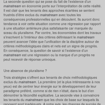
La seconde question qui se pose du fait de l’existence d’un
mainstream
en économie porte sur l’interprétation de cette réalité.
Il est clair que les tenants des approches écartées se sentent
frustrés d’être exclus du
mainstream
avec toutes les
conséquences professionnelles qui en découlent. Ils auront donc
tendance à voir cette situation comme une régression par rapport
à une situation antérieure plus satisfaisante car marquée du
sceau du pluralisme. Par contre, les économistes dont les travaux
s’inscrivent à l’intérieur des critères définissant le
mainstream
peuvent avancer l’idée que l’unification de la discipline autour de
critères méthodologiques clairs et nets est un signe de progrès.
En conséquence, la question de savoir si l’existence d’un
mainstream
est une régression ou la marque d’un progrès ne
peut recevoir de réponse univoque.
Une absence de pluralisme ?
Trois stratégies s’offrent aux tenants de choix méthodologiques
exclus du
mainstream
. La première (et la plus intéressante à nos
yeux) est de centrer leur énergie sur le développement de leur
paradigme préféré, comme si de rien n’était, dans le but d’en
démontrer la fécondité explicative. La seconde vise à convaincre
les tenants du
mainstream
que les choix de base sur lesquels ils
reposent sont inadéquats. A notre avis, les chances de succès de