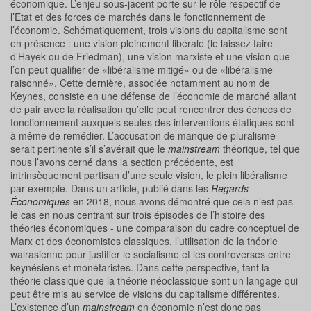
économique. L’enjeu sous-jacent porte sur le rôle respectif de
l’Etat et des forces de marchés dans le fonctionnement de
l’économie. Schématiquement, trois visions du capitalisme sont
en présence : une vision pleinement libérale (le laissez faire
d’Hayek ou de Friedman), une vision marxiste et une vision que
l’on peut qualifier de «libéralisme mitigé» ou de «libéralisme
raisonné». Cette dernière, associée notamment au nom de
Keynes, consiste en une défense de l’économie de marché allant
de pair avec la réalisation qu’elle peut rencontrer des échecs de
fonctionnement auxquels seules des interventions étatiques sont
à même de remédier. L’accusation de manque de pluralisme
serait pertinente s’il s’avérait que le
mainstream
théorique, tel que
nous l’avons cerné dans la section précédente, est
intrinsèquement partisan d’une seule vision, le plein libéralisme
par exemple. Dans un article, publié dans les
Regards
Économiques
en 2018, nous avons démontré que cela n’est pas
le cas en nous centrant sur trois épisodes de l’histoire des
théories économiques - une comparaison du cadre conceptuel de
Marx et des économistes classiques, l’utilisation de la théorie
walrasienne pour justifier le socialisme et les controverses entre
keynésiens et monétaristes. Dans cette perspective, tant la
théorie classique que la théorie néoclassique sont un langage qui
peut être mis au service de visions du capitalisme différentes.
L’existence d’un
mainstream
en économie n’est donc pas