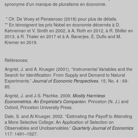
synonyme d’un manque de pluralisme en économie.
* Cfr. De Vroey et Pensieroso (2018) pour plus de détails.
** En témoignent les prix Nobel en économie décernés à D.
Kahneman et V. Smith en 2002, à A. Roth en 2012, à R. Shiller en
2013, à R. Thaler en 2017 et à A. Banerjee, E. Duflo and M.
Kremer en 2019.
Références:
Angrist, J. and A. Krueger (2001), “Instrumental Variables and the
Search for Identification: From Supply and Demand to Natural
Experiments.”
Journal of Economic Perspectives
. 15, No. 4 : 69-
85.
Angrist, J. and J-S. Pischke. 2009.
Mostly Harmless
Econometrics. An Empiricist's Companion
. Princeton (N. J.) and
Oxford, Princeton University Press.
Dale, S. and Al Krueger. 2002. “Estimating the Payoff to Attending
a More Selective College: An Application of Selection on
Observables and Unobservables.”
Quarterly Journal of Economics
117: 1491–1527.