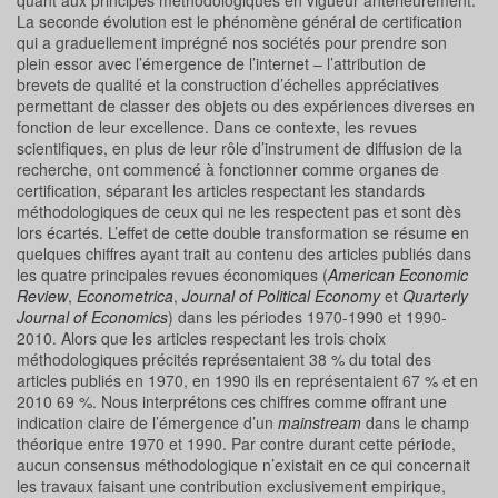
quant aux principes méthodologiques en vigueur antérieurement.
La seconde évolution est le phénomène général de certification
qui a graduellement imprégné nos sociétés pour prendre son
plein essor avec l’émergence de l’internet – l’attribution de
brevets de qualité et la construction d’échelles appréciatives
permettant de classer des objets ou des expériences diverses en
fonction de leur excellence. Dans ce contexte, les revues
scientifiques, en plus de leur rôle d’instrument de diffusion de la
recherche, ont commencé à fonctionner comme organes de
certification, séparant les articles respectant les standards
méthodologiques de ceux qui ne les respectent pas et sont dès
lors écartés. L’effet de cette double transformation se résume en
quelques chiffres ayant trait au contenu des articles publiés dans
les quatre principales revues économiques (
American Economic
Review
,
Econometrica
,
Journal of Political Economy
et
Quarterly
Journal of Economics
) dans les périodes 1970-1990 et 1990-
2010. Alors que les articles respectant les trois choix
méthodologiques précités représentaient 38 % du total des
articles publiés en 1970, en 1990 ils en représentaient 67 % et en
2010 69 %. Nous interprétons ces chiffres comme offrant une
indication claire de l’émergence d’un
mainstream
dans le champ
théorique entre 1970 et 1990. Par contre durant cette période,
aucun consensus méthodologique n’existait en ce qui concernait
les travaux faisant une contribution exclusivement empirique,