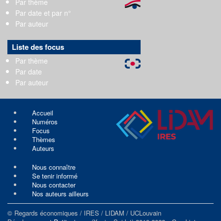
Par thème
Par date et par n°
Par auteur
Liste des focus
Par thème
Par date
Par auteur
Accueil
Numéros
Focus
Thèmes
Auteurs
Nous connaître
Se tenir informé
Nous contacter
Nos auteurs ailleurs
© Regards économiques / IRES / LIDAM / UCLouvain