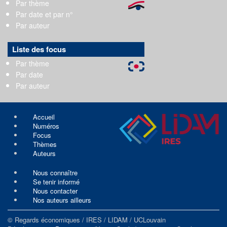
Par thème
Par date et par n°
Par auteur
Liste des focus
Par thème
Par date
Par auteur
Accueil
Numéros
Focus
Thèmes
Auteurs
Nous connaître
Se tenir informé
Nous contacter
Nos auteurs ailleurs
© Regards économiques / IRES / LIDAM / UCLouvain