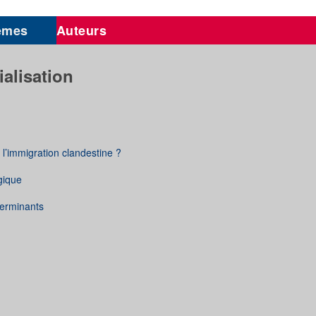
èmes
Auteurs
alisation
 l’immigration clandestine ?
gique
terminants