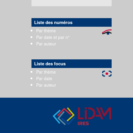
Liste des numéros
Par thème
Par date et par n°
Par auteur
Liste des focus
Par thème
Par date
Par auteur