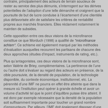
contraire, principalement des acteurs de terrain soucieux de
rester au service des plus démunis, s’interrogent sur les dérives
potentielles de l’adoption d’une telle démarche et craignent que la
poursuite de but de lucre conduise à l’écartement d’une clientèle
plus défavorisée afin de satisfaire les critères de rentabilité
propres aux marchés financiers. Elles réclament notamment le
maintien de subsides.
Cette opposition entre ces deux visions de la microfinance
constitue ce que Morduch (1998) a qualifié de
"microfinance
schism".
Ce schisme est également marqué par les méthodes
d’évaluation auxquelles recourent les partisans de chacune des
deux approches (études d’impact, instruments de rating, etc.).
Plus qu’antagonistes, ces deux visions de la microfinance sont,
selon Valérie de Briey, complémentaires. La pertinence de l’une
ou l’autre doit s’évaluer au regard des acteurs en présence, de la
cible poursuivie, de la densité de population, de la technologie
disponible, du contexte économique, institutionnel, etc. La
pérennité d’une IMF ne pourra en effet être atteinte que dans la
mesure où l’institution peut opérer à grande échelle et avoir un
volume d’activité tel que le point d’équilibre puisse être atteint. Il
est donc par exemple nécessaire que la densité de la population
soit suffisamment importante pour toucher un grand nombre
d’emprunteurs. Par ailleurs, l’IMF doit également disposer d’une