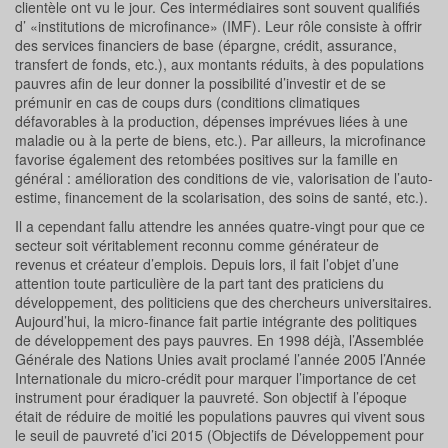
clientèle ont vu le jour. Ces intermédiaires sont souvent qualifiés
d’ «institutions de microfinance» (IMF). Leur rôle consiste à offrir
des services financiers de base (épargne, crédit, assurance,
transfert de fonds, etc.), aux montants réduits, à des populations
pauvres afin de leur donner la possibilité d’investir et de se
prémunir en cas de coups durs (conditions climatiques
défavorables à la production, dépenses imprévues liées à une
maladie ou à la perte de biens, etc.). Par ailleurs, la microfinance
favorise également des retombées positives sur la famille en
général : amélioration des conditions de vie, valorisation de l’auto-
estime, financement de la scolarisation, des soins de santé, etc.).
Il a cependant fallu attendre les années quatre-vingt pour que ce
secteur soit véritablement reconnu comme générateur de
revenus et créateur d’emplois. Depuis lors, il fait l’objet d’une
attention toute particulière de la part tant des praticiens du
développement, des politiciens que des chercheurs universitaires.
Aujourd’hui, la micro-finance fait partie intégrante des politiques
de développement des pays pauvres. En 1998 déjà, l’Assemblée
Générale des Nations Unies avait proclamé l’année 2005 l’Année
Internationale du micro-crédit pour marquer l’importance de cet
instrument pour éradiquer la pauvreté. Son objectif à l’époque
était de réduire de moitié les populations pauvres qui vivent sous
le seuil de pauvreté d’ici 2015 (Objectifs de Développement pour