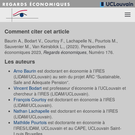
Accéder au contenu principal
Comment citer cet article
Baurin A., Bodart V., Courtoy F., Lachapelle N., Pourtois M.,
Sauvenier M., Van Keirsbilck L., (2023). Perspectives
économiques 2023,
Regards économiques
, Numéro 176.
Les auteurs
Arno Baurin
est doctorant en économie à l’IRES
(LIDAM/UCLouvain) au sein du projet ARC “Sustainable,
Safe and Adequate Pension”.
Vincent Bodart
est professeur d’économie à l’UCLouvain et
chercheur à l’IRES (LIDAM/UCLouvain).
François Courtoy
est doctorant en économie à l'IRES
(LIDAM/UCLouvain).
Nathan Lachapelle
est doctorant en économie à l'IRES
(LIDAM/UCLouvain).
Mathilde Pourtois
est doctorante en économie à
l’IRES/LIDAM, UCLouvain et au CAPE, UCLouvain Saint-
Louis Bruxelles.