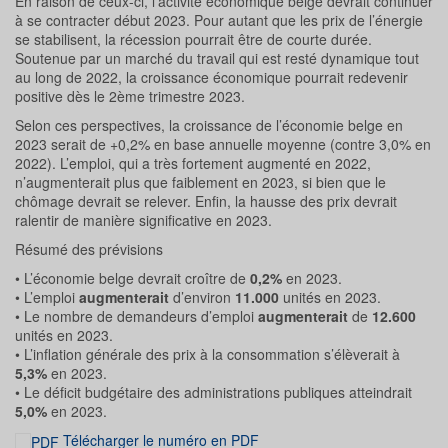
En raison de ceux-ci, l’activité économique belge devrait continuer
à se contracter début 2023. Pour autant que les prix de l’énergie
se stabilisent, la récession pourrait être de courte durée.
Soutenue par un marché du travail qui est resté dynamique tout
au long de 2022, la croissance économique pourrait redevenir
positive dès le 2ème trimestre 2023.
Selon ces perspectives, la croissance de l’économie belge en
2023 serait de +0,2% en base annuelle moyenne (contre 3,0% en
2022). L’emploi, qui a très fortement augmenté en 2022,
n’augmenterait plus que faiblement en 2023, si bien que le
chômage devrait se relever. Enfin, la hausse des prix devrait
ralentir de manière significative en 2023.
Résumé des prévisions
• L’économie belge devrait croître de
0,2%
en 2023.
• L’emploi
augmenterait
d’environ
11.000
unités en 2023.
• Le nombre de demandeurs d’emploi
augmenterait
de
12.600
unités en 2023.
• L’inflation générale des prix à la consommation s’élèverait à
5,3%
en 2023.
• Le déficit budgétaire des administrations publiques atteindrait
5,0%
en 2023.
Télécharger le numéro en PDF