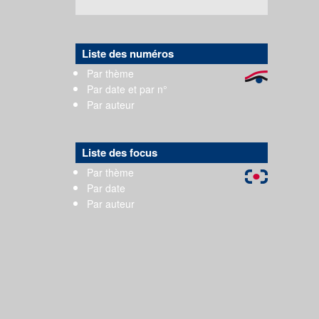
Liste des numéros
Par thème
Par date et par n°
Par auteur
Liste des focus
Par thème
Par date
Par auteur