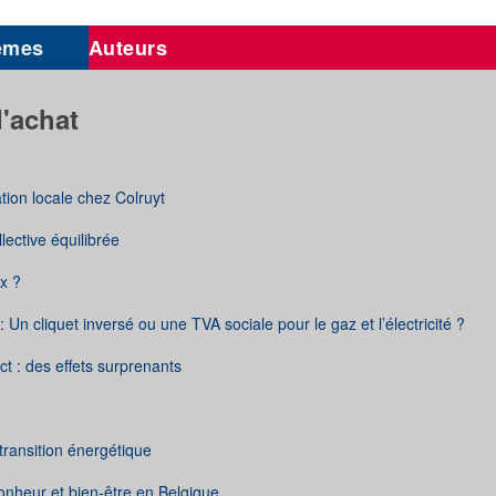
èmes
Auteurs
'achat
tion locale chez Colruyt
llective équilibrée
ix ?
e : Un cliquet inversé ou une TVA sociale pour le gaz et l’électricité ?
ct : des effets surprenants
 transition énergétique
bonheur et bien-être en Belgique