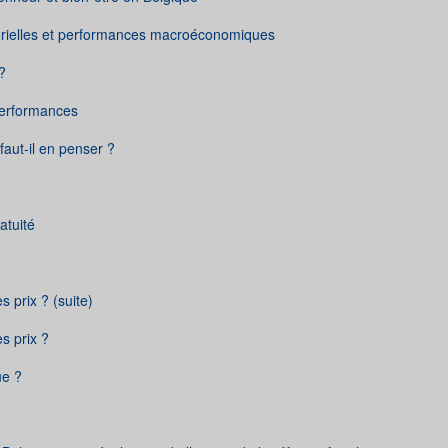
ctorielles et performances macroéconomiques
?
 performances
aut-il en penser ?
ratuité
s prix ? (suite)
s prix ?
ue ?